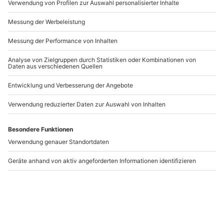
Andere Produkte entdecken
Veganer Kochkurs
Veganer Kochkurs
Darmstadt
Münster
Darmstadt
Münster
1 Person
1 Person
119,90 €
94,90 €
2
4.3
(1)
(3)