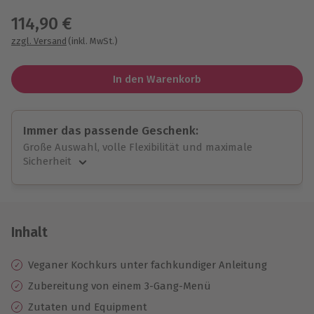
114,90 €
zzgl. Versand
(inkl. MwSt.)
In den Warenkorb
Immer das passende Geschenk:
Große Auswahl, volle Flexibilität und maximale
Sicherheit
Große Auswahl
Über 9.000 unvergessliche Erlebnisse.
Volle Flexibilität
Jeder Gutschein für alle Erlebnisse einlösbar.
Inhalt
Maximale Sicherheit
10 Jahre gültig & verlängerbar.
Veganer Kochkurs unter fachkundiger Anleitung
Zubereitung von einem 3-Gang-Menü
Zutaten und Equipment