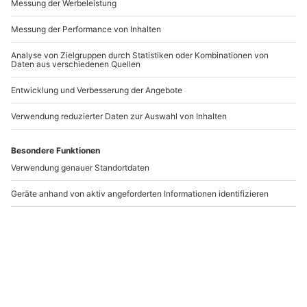
Asiatischer Kochkurs
Sushi Kurs Bad Vilbel
Bonn
(Exklusiv)
Bonn
Bad Vilbel
1 Person
1 Person
139,90 €
134,90 €
4
(3)