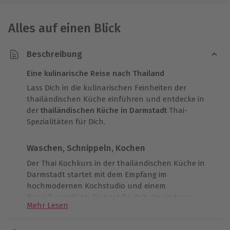
Alles auf einen Blick
Beschreibung
Eine kulinarische Reise nach Thailand
Lass Dich in die kulinarischen Feinheiten der
thailändischen Küche einführen und entdecke in
der
thailändischen Küche in Darmstadt
Thai-
Spezialitäten für Dich.
Waschen, Schnippeln, Kochen
Der Thai Kochkurs in der thailändischen Küche in
Darmstadt startet mit dem Empfang im
hochmodernen Kochstudio und einem
Begrüßungsdrink. So hast Du Zeit, die anderen
Mehr Lesen
Teilnehmer und die Räumlichkeiten
kennenzulernen, bevor Dein professioneller