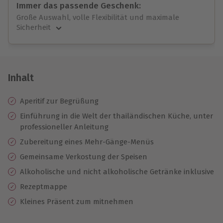
Immer das passende Geschenk:
Große Auswahl, volle Flexibilität und maximale
Sicherheit
Große Auswahl
Über 9.000 unvergessliche Erlebnisse.
Volle Flexibilität
Jeder Gutschein für alle Erlebnisse einlösbar.
Inhalt
Maximale Sicherheit
10 Jahre gültig & verlängerbar.
Aperitif zur Begrüßung
Einführung in die Welt der thailändischen Küche, unter
professioneller Anleitung
Zubereitung eines Mehr-Gänge-Menüs
Gemeinsame Verkostung der Speisen
Alkoholische und nicht alkoholische Getränke inklusive
Rezeptmappe
Kleines Präsent zum mitnehmen