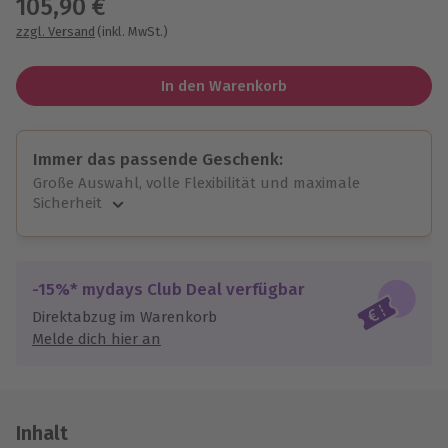
105,90 €
zzgl. Versand
(inkl. MwSt.)
In den Warenkorb
Immer das passende Geschenk:
Große Auswahl, volle Flexibilität und maximale
Sicherheit
Große Auswahl
Über 9.000 unvergessliche Erlebnisse.
Volle Flexibilität
-15%* mydays Club Deal verfügbar
Jeder Gutschein für alle Erlebnisse einlösbar.
Direktabzug im Warenkorb
Maximale Sicherheit
Melde dich hier an
10 Jahre gültig & verlängerbar.
Inhalt