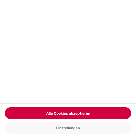
Vertrag widerrufen
FAQs
Kontakt
Zahlungsarten
Über uns
Magazin
Jobs & Karriere
Partnerprogramm
Versand und Lieferung
Presse
AGB
Cookie Einstellungen
Datenschutz
Nutzungsbedingungen
Online-Marktplatz
Barrierefreiheit
Compliance
Impressum
RECHNUNG