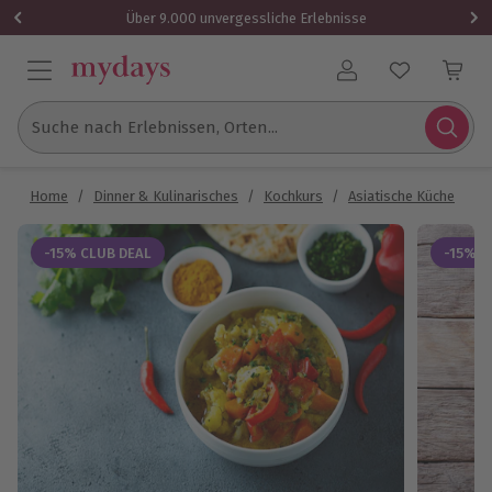
Über 9.000 unvergessliche Erlebnisse
Benutzerkonto
Suche nach Erlebnissen, Orten...
Home
/
Dinner & Kulinarisches
/
Kochkurs
/
Asiatische Küche
/
T
-15% CLUB DEAL
-15% C