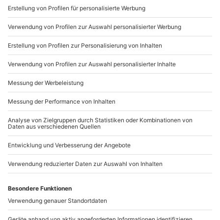
Sichere Dir attraktive Firmenkunden Vorteile.
+49 89 / 21 12 90 20
Mo-Fr: 9-17 Uhr
b2b@mydays.de
www.b2b.mydays.de/
Artikelnummer
:
46995
Andere Produkte entdecken