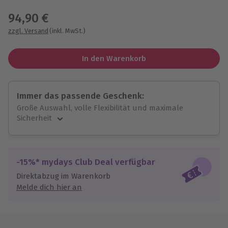
Wähle im nächsten Schritt einen Termin aus
94,90 €
zzgl. Versand
(inkl. MwSt.)
In den Warenkorb
Immer das passende Geschenk:
Große Auswahl, volle Flexibilität und maximale
Sicherheit
Große Auswahl
Über 9.000 unvergessliche Erlebnisse.
Volle Flexibilität
-15%* mydays Club Deal verfügbar
Jeder Gutschein für alle Erlebnisse einlösbar.
Direktabzug im Warenkorb
Maximale Sicherheit
Melde dich hier an
10 Jahre gültig & verlängerbar.