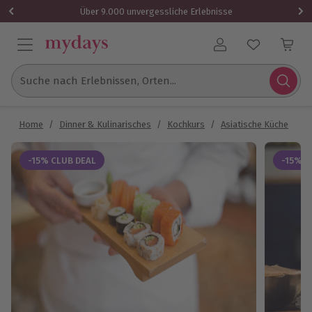
Über 9.000 unvergessliche Erlebnisse
Benutzerkonto
Suche nach Erlebnissen, Orten...
Home
/
Dinner & Kulinarisches
/
Kochkurs
/
Asiatische Küche
/
S
-15% CLUB DEAL
-15% C