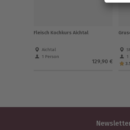
Fleisch Kochkurs Aichtal
Grus
Aichtal
S
1 Person
1
129,90 €
3.
Newsletter