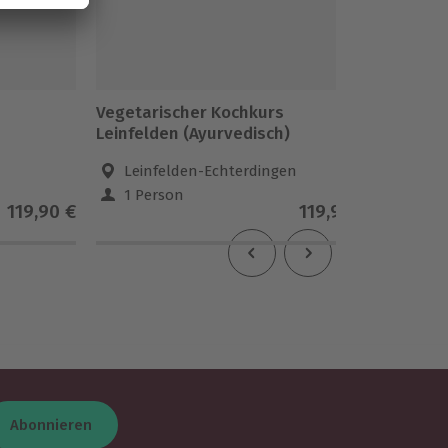
Vegetarischer Kochkurs
Aqua Fa
Leinfelden (Ayurvedisch)
Leinfelden-Echterdingen
Hild
1 Person
1 Pe
119,90 €
119,90 €
Abonnieren