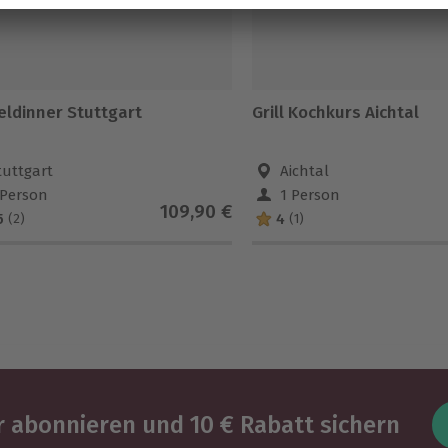
eldinner Stuttgart
Grill Kochkurs Aichtal
tuttgart
Aichtal
 Person
1 Person
109,90 €
5
4
(2)
(1)
 abonnieren und 10 € Rabatt sichern