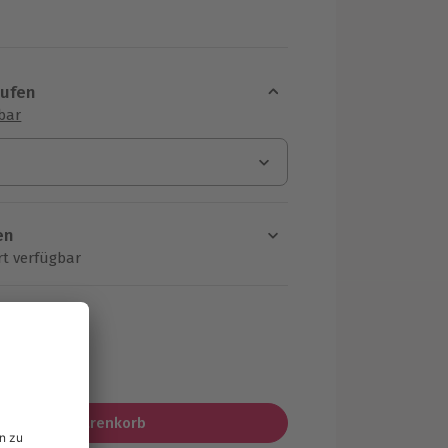
aufen
sbar
en
rt verfügbar
ten Schritt einen Termin aus
MwSt.)
In den Warenkorb