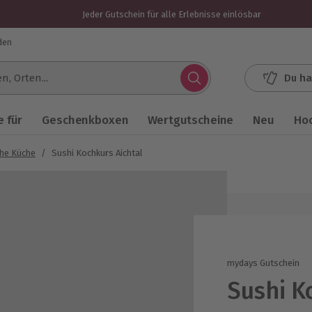
Jeder Gutschein für alle Erlebnisse einlösbar
den
Du ha
.
 für
Geschenkboxen
Wertgutscheine
Neu
Ho
che Küche
/
Sushi Kochkurs Aichtal
mydays Gutschein
Sushi K