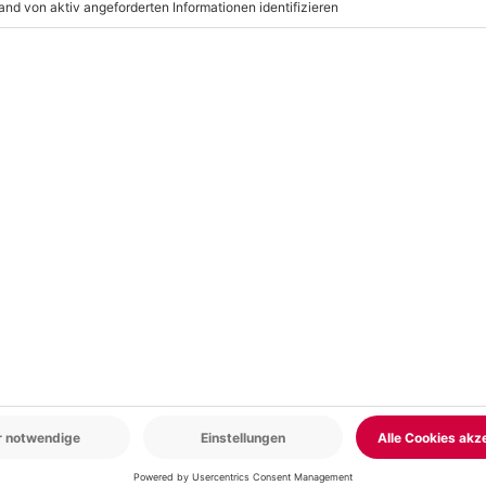
r: 9-17 Uhr
www.b2b.mydays.de/
en