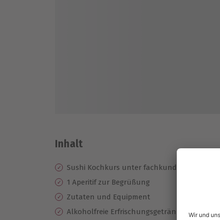
Inhalt
Sushi Kochkurs unter fachkundiger Anleitu
1 Aperitif zur Begrüßung
Zutaten und Equipment
Alkoholfreie Erfrischungsgetränke, Wein, Bie