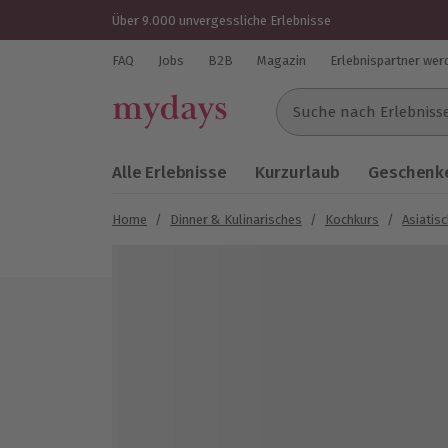
Über 9.000 unvergessliche Erlebnisse
FAQ
Jobs
B2B
Magazin
Erlebnispartner wer
Suche nach Erlebnissen..
Alle Erlebnisse
Kurzurlaub
Geschenke
Home
/
Dinner & Kulinarisches
/
Kochkurs
/
Asiatis
Bild 1 von 4