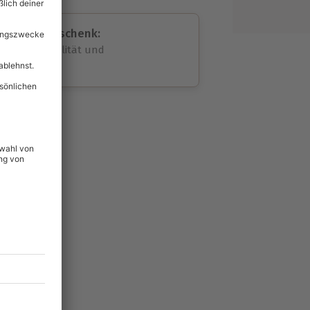
assende Geschenk:
volle Flexibilität und
rheit
wahl
unvergessliche
lität
hein für alle Erlebnisse
icherheit
ltig & verlängerbar.