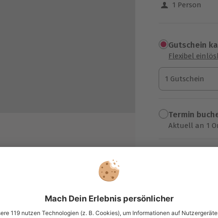
1 Person
Gutschein k
Flexibel einlö
1 Gutschein
1 Gutschein
1 Gutschein
Termin buch
Aktuell an 1 O
Wähle im nächs
119,90 €
ng
zzgl. Versand
(inkl. 
r und Kaffee