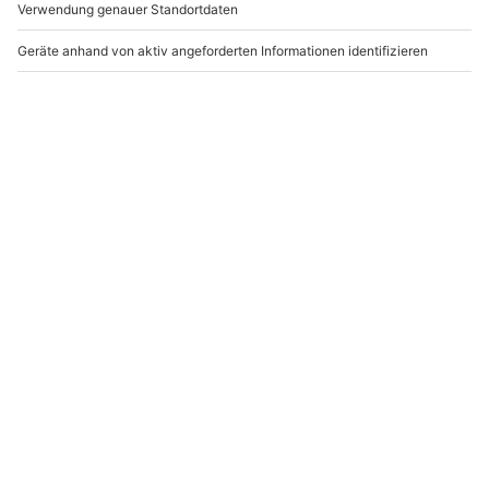
Experiment!
Asiatischer Kochkurs
Kochshow
Bonn
Bremerhaven mit
Fischbuffet
Bonn
Bremerhaven
1 Person
1 Person
139,90 €
36,90 €
Newsletter abonnieren und 10 € Rabatt sichern