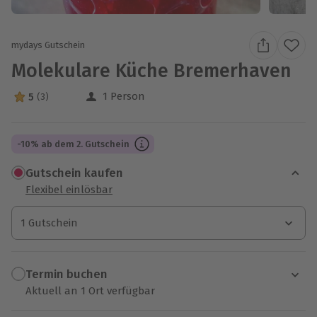
mydays Gutschein
Molekulare Küche Bremerhaven
1 Person
5
(3)
5 Sterne von 5 aus 3 Bewertungen
-10% ab dem 2. Gutschein
Gutschein kaufen
Flexibel einlösbar
1 Gutschein
1 Gutschein
1 Gutschein
Termin buchen
Aktuell an 1 Ort verfügbar
Wähle im nächsten Schritt einen Termin aus