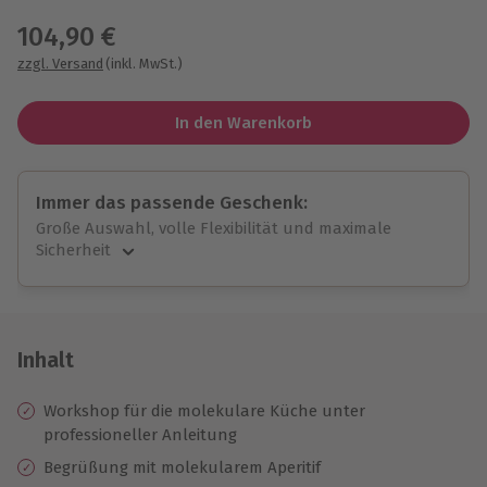
104,90 €
zzgl. Versand
(inkl. MwSt.)
In den Warenkorb
Immer das passende Geschenk:
Große Auswahl, volle Flexibilität und maximale
Sicherheit
Große Auswahl
Über 9.000 unvergessliche Erlebnisse.
Volle Flexibilität
Jeder Gutschein für alle Erlebnisse einlösbar.
Inhalt
Maximale Sicherheit
10 Jahre gültig & verlängerbar.
Workshop für die molekulare Küche unter
professioneller Anleitung
Begrüßung mit molekularem Aperitif