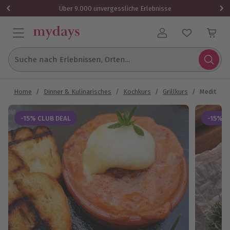
Über 9.000 unvergessliche Erlebnisse
Benutzerkonto
Suche nach Erlebnissen, Orten...
Home
/
Dinner & Kulinarisches
/
Kochkurs
/
Grillkurs
/
Mediterran
-15% CLUB DEAL
-15% C