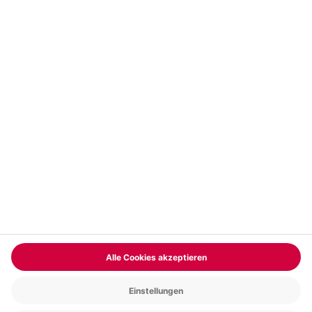
Vertrag widerrufen
FAQs
Kontakt
Zahlungsarten
Über uns
Magazin
Jobs & Karriere
Partnerprogramm
Versand und Lieferung
Presse
AGB
Cookie Einstellungen
Datenschutz
Nutzungsbedingungen
Online-Marktplatz
Barrierefreiheit
Compliance
Impressum
RECHNUNG