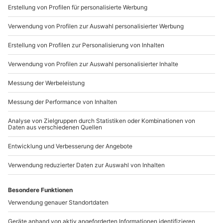
Sichere Dir attraktive Firmenkunden Vorteile.
+49 89 / 21 12 90 20
Mo-Fr: 9-17 Uhr
b2b@mydays.de
www.b2b.mydays.de/
Artikelnummer
:
63741
Andere Produkte entdecken