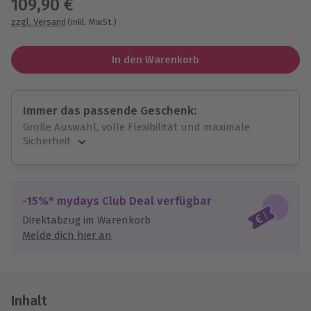
109,90 €
zzgl. Versand
(inkl. MwSt.)
In den Warenkorb
Immer das passende Geschenk:
Große Auswahl, volle Flexibilität und maximale
Sicherheit
Große Auswahl
Über 9.000 unvergessliche Erlebnisse.
Volle Flexibilität
-15%* mydays Club Deal verfügbar
Jeder Gutschein für alle Erlebnisse einlösbar.
Direktabzug im Warenkorb
Maximale Sicherheit
Melde dich hier an
10 Jahre gültig & verlängerbar.
Inhalt