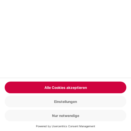
Vertrag widerrufen
FAQs
Kontakt
Zahlungsarten
Über uns
Magazin
Jobs & Karriere
Partnerprogramm
Versand und Lieferung
Presse
AGB
Cookie Einstellungen
Datenschutz
Nutzungsbedingungen
Online-Marktplatz
Barrierefreiheit
Compliance
Impressum
RECHNUNG