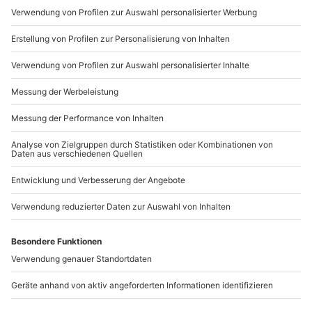
Mo-Fr: 9-17 Uhr
b2b@mydays.de
www.b2b.mydays.de/
Artikelnummer
:
47166
Andere Produkte entdecken
Backkurs Kitzingen -
Tortenbackkurs Bad