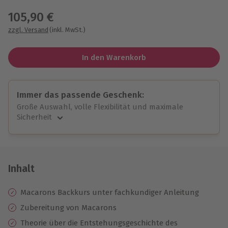
105,90 €
zzgl. Versand
(inkl. MwSt.)
In den Warenkorb
Immer das passende Geschenk:
Große Auswahl, volle Flexibilität und maximale
Sicherheit
Große Auswahl
Über 9.000 unvergessliche Erlebnisse.
Volle Flexibilität
Jeder Gutschein für alle Erlebnisse einlösbar.
Inhalt
Maximale Sicherheit
10 Jahre gültig & verlängerbar.
Macarons Backkurs unter fachkundiger Anleitung
Zubereitung von Macarons
Theorie über die Entstehungsgeschichte des