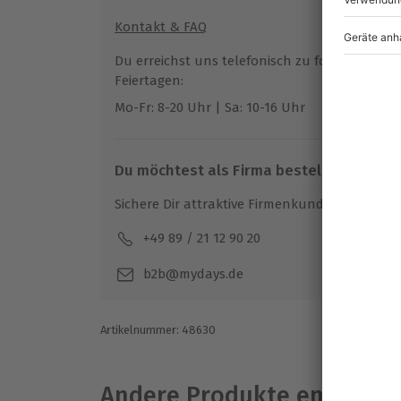
Teilnehmer
Kontakt & FAQ
Gutschein gültig für 1 Person
Gruppengröße: 2-6 Personen
Du erreichst uns telefonisch zu folgenden Z
Feiertagen:
Mo-Fr: 8-20 Uhr | Sa: 10-16 Uhr
Du möchtest als Firma bestellen?
Sichere Dir attraktive Firmenkunden Vorteile.
+49 89 / 21 12 90 20
Mo-F
b2b@mydays.de
Artikelnummer
:
48630
Andere Produkte entdeck