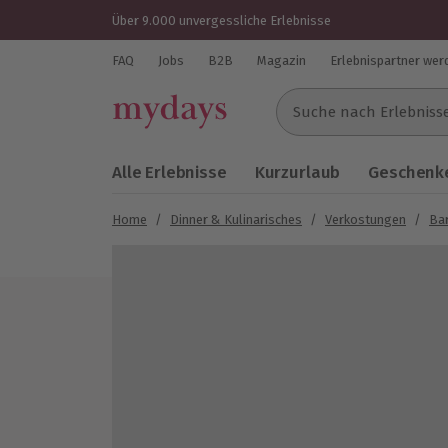
Über 9.000 unvergessliche Erlebnisse
FAQ
Jobs
B2B
Magazin
Erlebnispartner wer
Suche nach Erlebnissen..
Alle Erlebnisse
Kurzurlaub
Geschenke
Home
/
Dinner & Kulinarisches
/
Verkostungen
/
Bar
Bild 1 von 4