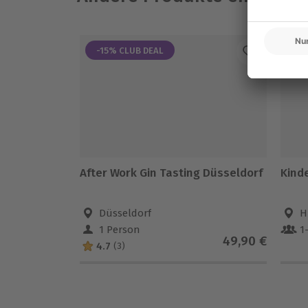
-15% CLUB DEAL
-1
After Work Gin Tasting Düsseldorf
Kind
Düsseldorf
H
1 Person
1
49,90 €
4.7
(3)