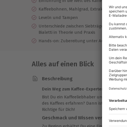
Einführung in die Welt des Kaffees
Kaffeebohnen, Mahlgrad, Extraktion, Gesch
Leveln und Tampen
Unterschiede zwischen Siebträgern, Frenchpr
Bialetti in Theorie und Praxis
Hands-on: Zubereitung unter Aufsicht
Alles auf einen Blick
Beschreibung
Dein Weg zum Kaffee-Experten: Kaffeesemi
Bist Du ein Kaffeeliebhaber und möchtest 
des Kaffees erfahren? Dann ist
das Kaffee
Richtige für Dich!
Geschmack und Wissen vereint
Zu Beginn erhältst Du eine Einführung in d