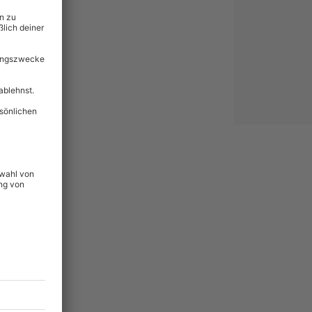
lität
hein für alle Erlebnisse
icherheit
ltig & verlängerbar.