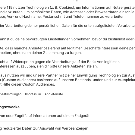
Erlebnisse.
mack
Volle Flexibi
Jeder Gutsc
einlösbar.
ess, Aeropress, Filterkaffee und
Maximale S
10 Jahre gü
nar in Köln
mehr über die faszinierende Welt
seminar in Köln
genau das
ie Welt der kleinen Bohne. Hier