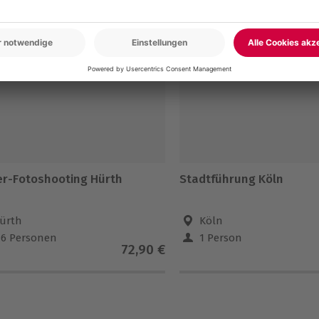
5% CLUB DEAL
NEU
er-Fotoshooting Hürth
Stadtführung Köln
ürth
Köln
-6 Personen
1 Person
72,90 €