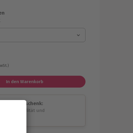
en
r
MwSt.)
In den Warenkorb
assende Geschenk:
volle Flexibilität und
rheit
wahl
unvergessliche