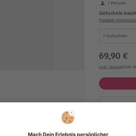
1 Person
Gutschein kauf
Flexibel einlösba
1 Gutschein
1 Gutschein
1 Gutschein
69,90 €
zzgl. Versand
(inkl. 
Immer das p
Große Auswahl, 
maximale Siche
Große Aus
Über 9.000 