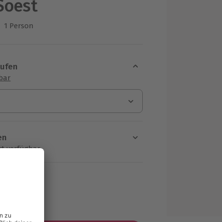
Soest
1 Person
us 6 Bewertungen
aufen
sbar
en
rt verfügbar
ten Schritt einen Termin aus
MwSt.)