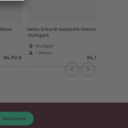
Dinner
Heinz Erhardt Kabarett-Dinner
Heinz E
Stuttgart
Schwer
Stuttgart
Schw
1 Person
1 Pe
84,90 €
84,90 €
4.5
(
Abonnieren