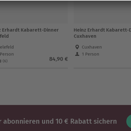
z Erhardt Kabarett-Dinner
Heinz Erhardt Kabarett-
feld
Cuxhaven
ielefeld
Cuxhaven
 Person
1 Person
84,90 €
8
(6)
 abonnieren und 10 € Rabatt sichern