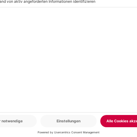
r: 9-17 Uhr
www.b2b.mydays.de/
en