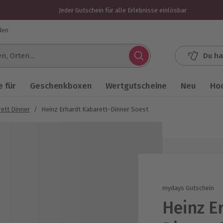
Jeder Gutschein für alle Erlebnisse einlösbar
den
Du ha
.
 für
Geschenkboxen
Wertgutscheine
Neu
Ho
ett Dinner
/
Heinz Erhardt Kabarett-Dinner Soest
mydays Gutschein
Heinz E