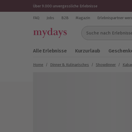
Über 9.000 unvergessliche Erlebnisse
FAQ
Jobs
B2B
Magazin
Erlebnispartner wer
Suche nach Erlebnissen..
Alle Erlebnisse
Kurzurlaub
Geschenke
Home
/
Dinner & Kulinarisches
/
Showdinner
/
Kabar
Bild 1 von 6