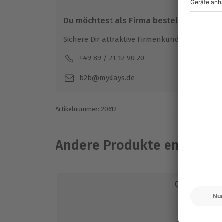
Du möchtest als Firma bestellen?
Sichere Dir attraktive Firmenkunden Vorteile.
+49 89 / 21 12 90 20
Mo-F
b2b@mydays.de
Artikelnummer
:
20612
Andere Produkte entdeck