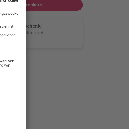
In den Warenkorb
assende Geschenk:
volle Flexibilität und
rheit
wahl
unvergessliche
lität
hein für alle Erlebnisse
icherheit
ltig & verlängerbar.