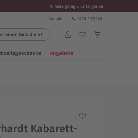
10 Jahre gültig & verlängerbar
Kontakt
0720 / 115960
st einen Gutschein?
Benutzerkonto
chzeitsgeschenke
Angebote
rhardt Kabarett-