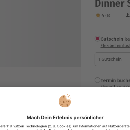
Dinner 
4
(6)
4 Sterne von 5 a
Gutschein k
Flexibel einlö
1 Gutschein
1 Gutschein
1 Gutschein
Termin buch
Aktuell an 1 O
Wähle im nächs
t Abend
84,90 €
zzgl. Versand
(inkl. 