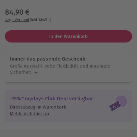
Wähle im nächsten Schritt einen Termin aus
84,90 €
zzgl. Versand
(inkl. MwSt.)
In den Warenkorb
Immer das passende Geschenk:
Große Auswahl, volle Flexibilität und maximale
Sicherheit
Große Auswahl
Über 9.000 unvergessliche Erlebnisse.
Volle Flexibilität
-15%* mydays Club Deal verfügbar
Jeder Gutschein für alle Erlebnisse einlösbar.
Direktabzug im Warenkorb
Maximale Sicherheit
Melde dich hier an
10 Jahre gültig & verlängerbar.