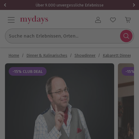
Über 9.000 unvergessliche Erlebnisse
Benutzerkonto
Suche nach Erlebnissen, Orten...
Home
/
Dinner & Kulinarisches
/
Showdinner
/
Kabarett Dinner
/
-15% CLUB DEAL
-15% C