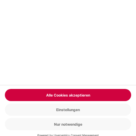
Vertrag widerrufen
FAQs
Kontakt
Zahlungsarten
Über uns
Magazin
Jobs & Karriere
Partnerprogramm
Versand und Lieferung
Presse
AGB
Cookie Einstellungen
Datenschutz
Nutzungsbedingungen
Online-Marktplatz
Barrierefreiheit
Compliance
Impressum
RECHNUNG