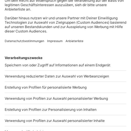
außer an bundesweiten Feiertagen:
Mo-Fr: 8-20 Uhr | Sa: 10-16 Uhr
Du möchtest als Firma bestellen?
Sichere Dir attraktive Firmenkunden Vorteile.
+49 89 / 21 12 90 20
Mo-Fr: 9-17 Uhr
b2b@mydays.de
www.b2b.mydays.de/
Artikelnummer
:
58609
Andere Produkte entdecken