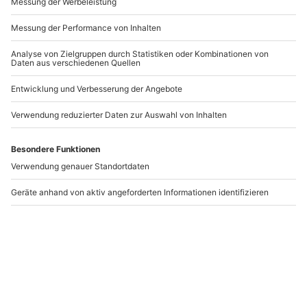
-15% CLUB DEAL
Malkurs Zwickau (7
Magie Show Ergolding
Std.)
Zwickau
Ergolding
1 Person
1 Person
94,90 €
54,90 €