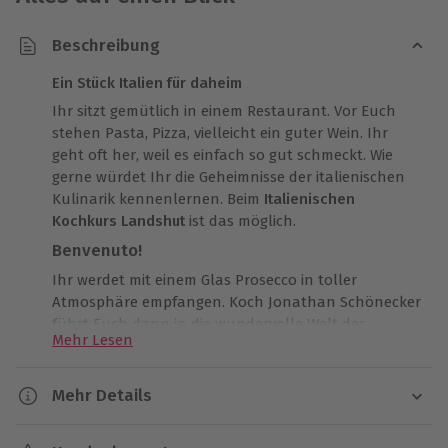
Beschreibung
Ein Stück Italien für daheim
Ihr sitzt gemütlich in einem Restaurant. Vor Euch
stehen Pasta, Pizza, vielleicht ein guter Wein. Ihr
geht oft her, weil es einfach so gut schmeckt. Wie
gerne würdet Ihr die Geheimnisse der italienischen
Kulinarik kennenlernen. Beim
Italienischen
Kochkurs Landshut
ist das möglich.
Benvenuto!
Ihr werdet mit einem Glas Prosecco in toller
Atmosphäre empfangen. Koch Jonathan Schönecker
führt Euch dann in die wundervolle Welt der
Mehr Lesen
italienischen Küche ein. Schritt für Schritt zeigt er
Euch, wie Ihr Speisen mit dem gewissen
mediterranen Flair
zaubern könnt. Dabei bereitet Ihr
Mehr Details
eine Vorspeise, einen Hauptgang und eine
Dauer
Nachspeise zu. Begleitet wird jeder Gang von einem