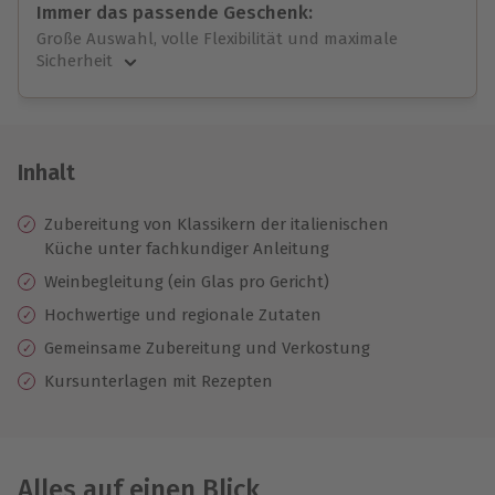
Immer das passende Geschenk:
Große Auswahl, volle Flexibilität und maximale
Sicherheit
Große Auswahl
Über 9.000 unvergessliche Erlebnisse.
Volle Flexibilität
Jeder Gutschein für alle Erlebnisse einlösbar.
Inhalt
Maximale Sicherheit
10 Jahre gültig & verlängerbar.
Zubereitung von Klassikern der italienischen
Küche unter fachkundiger Anleitung
Weinbegleitung (ein Glas pro Gericht)
Hochwertige und regionale Zutaten
Gemeinsame Zubereitung und Verkostung
Kursunterlagen mit Rezepten
Alles auf einen Blick