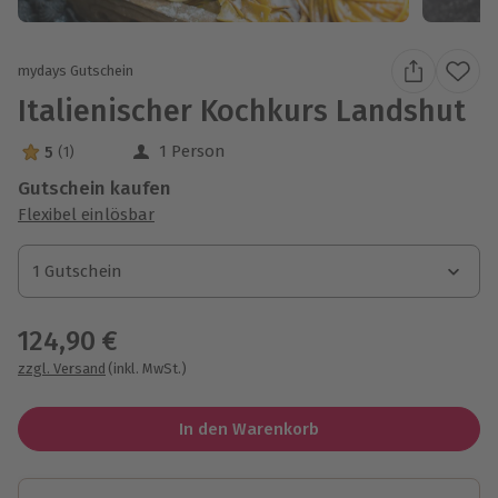
mydays Gutschein
Italienischer Kochkurs Landshut
1 Person
5
(1)
5 Sterne von 5 aus 1 Bewertungen
Gutschein kaufen
Flexibel einlösbar
1 Gutschein
1 Gutschein
1 Gutschein
124,90 €
zzgl. Versand
(inkl. MwSt.)
In den Warenkorb