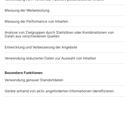
Andere Produkte entdecken
Gruseldinner Fürth
Gruseldinner
Tangstedt
Fürth
Tangstedt
1 Person
1 Person
109,90 €
119,90 €
5
(1)