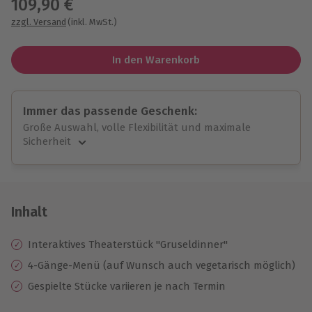
109,90 €
zzgl. Versand
(inkl. MwSt.)
In den Warenkorb
Immer das passende Geschenk:
Große Auswahl, volle Flexibilität und maximale
Sicherheit
Große Auswahl
Über 9.000 unvergessliche Erlebnisse.
Volle Flexibilität
Jeder Gutschein für alle Erlebnisse einlösbar.
Inhalt
Maximale Sicherheit
10 Jahre gültig & verlängerbar.
Interaktives Theaterstück "Gruseldinner"
4-Gänge-Menü (auf Wunsch auch vegetarisch möglich)
Gespielte Stücke variieren je nach Termin