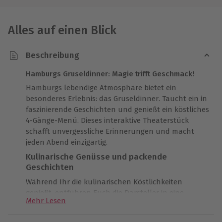
Alles auf einen Blick
Beschreibung
Hamburgs Gruseldinner: Magie trifft Geschmack!
Hamburgs lebendige Atmosphäre bietet ein
besonderes Erlebnis: das Gruseldinner. Taucht ein in
faszinierende Geschichten und genießt ein köstliches
4-Gänge-Menü. Dieses interaktive Theaterstück
schafft unvergessliche Erinnerungen und macht
jeden Abend einzigartig.
Kulinarische Genüsse und packende
Geschichten
Während Ihr die kulinarischen Köstlichkeiten
genießt, entführen Euch die Darsteller in eine
Mehr Lesen
andere Welt. Ob vegetarisch oder nicht, jedes Menü
überzeugt mit Geschmack. Die Vielfalt der gespielten