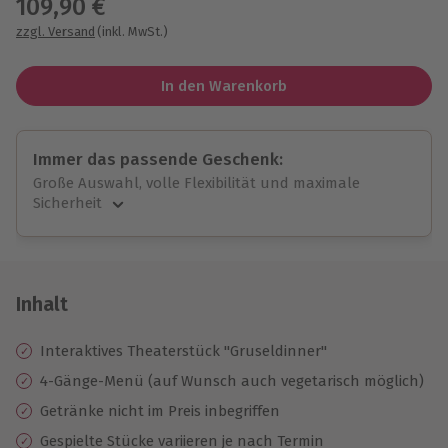
109,90 €
zzgl. Versand
(inkl. MwSt.)
In den Warenkorb
Immer das passende Geschenk:
Große Auswahl, volle Flexibilität und maximale
Sicherheit
Große Auswahl
Über 9.000 unvergessliche Erlebnisse.
Volle Flexibilität
Jeder Gutschein für alle Erlebnisse einlösbar.
Inhalt
Maximale Sicherheit
10 Jahre gültig & verlängerbar.
Interaktives Theaterstück "Gruseldinner"
4-Gänge-Menü (auf Wunsch auch vegetarisch möglich)
Getränke nicht im Preis inbegriffen
Gespielte Stücke variieren je nach Termin