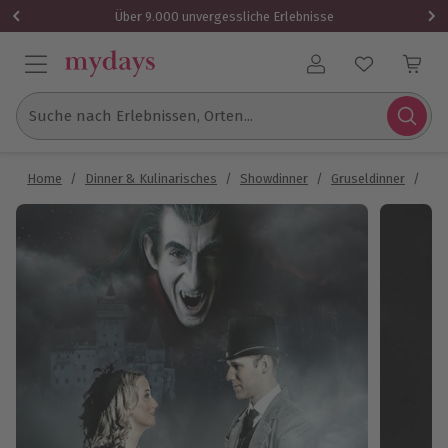
Über 9.000 unvergessliche Erlebnisse
Benutzerkonto
Suche nach Erlebnissen, Orten...
Home
/
Dinner & Kulinarisches
/
Showdinner
/
Gruseldinner
/
Gru