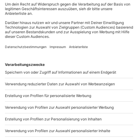
Du erreichst uns telefonisch zu folgenden Zeiten,
außer an bundesweiten Feiertagen:
Mo-Fr: 8-20 Uhr | Sa: 10-16 Uhr
Du möchtest als Firma bestellen?
Sichere Dir attraktive Firmenkunden Vorteile.
+49 89 / 21 12 90 20
Mo-Fr: 9-17 Uhr
b2b@mydays.de
www.b2b.mydays.de/
Artikelnummer
:
66493