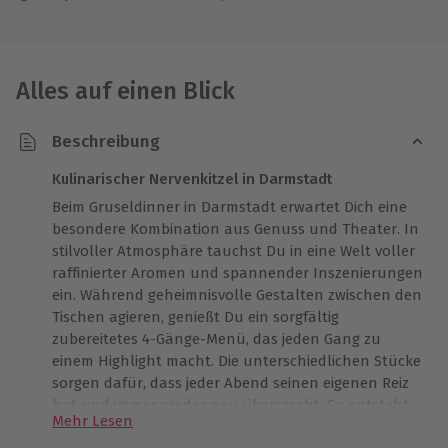
Alles auf einen Blick
Beschreibung
Kulinarischer Nervenkitzel in Darmstadt
Beim Gruseldinner in Darmstadt erwartet Dich eine
besondere Kombination aus Genuss und Theater. In
stilvoller Atmosphäre tauchst Du in eine Welt voller
raffinierter Aromen und spannender Inszenierungen
ein. Während geheimnisvolle Gestalten zwischen den
Tischen agieren, genießt Du ein sorgfältig
zubereitetes 4-Gänge-Menü, das jeden Gang zu
einem Highlight macht. Die unterschiedlichen Stücke
sorgen dafür, dass jeder Abend seinen eigenen Reiz
hat und immer wieder neu überrascht. So entsteht
Mehr Lesen
ein harmonisches Zusammenspiel aus Kulinarik,