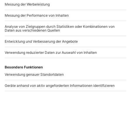
Andere Produkte entdecken
Gruseldinner in
Gruseldinner München
Ahorntal
Ahorntal
München
1 Person
1 Person
114,90 €
109,90 €
5
4.3
(4)
(7)