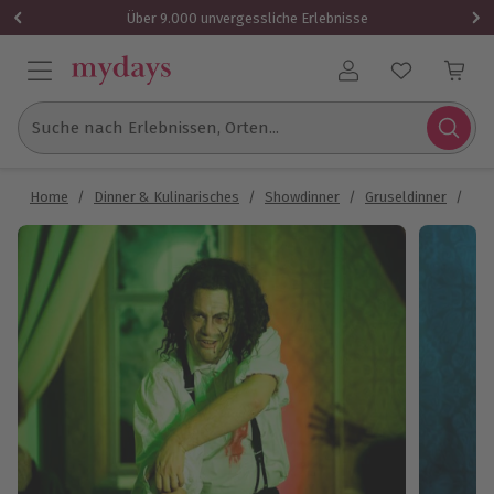
Über 9.000 unvergessliche Erlebnisse
Benutzerkonto
Suche nach Erlebnissen, Orten...
Home
/
Dinner & Kulinarisches
/
Showdinner
/
Gruseldinner
/
Gru