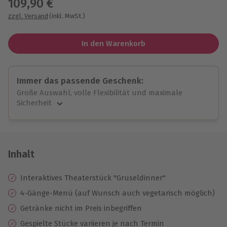
109,90 €
zzgl. Versand
(inkl. MwSt.)
In den Warenkorb
Immer das passende Geschenk:
Große Auswahl, volle Flexibilität und maximale
Sicherheit
Große Auswahl
Über 9.000 unvergessliche Erlebnisse.
Volle Flexibilität
Jeder Gutschein für alle Erlebnisse einlösbar.
Inhalt
Maximale Sicherheit
10 Jahre gültig & verlängerbar.
Interaktives Theaterstück "Gruseldinner"
4-Gänge-Menü (auf Wunsch auch vegetarisch möglich)
Getränke nicht im Preis inbegriffen
Gespielte Stücke variieren je nach Termin