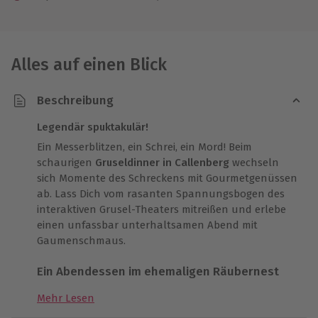
Alles auf einen Blick
Beschreibung
Legendär spuktakulär!
Ein Messerblitzen, ein Schrei, ein Mord! Beim
schaurigen
Gruseldinner in Callenberg
wechseln
sich Momente des Schreckens mit Gourmetgenüssen
ab. Lass Dich vom rasanten Spannungsbogen des
interaktiven Grusel-Theaters mitreißen und erlebe
einen unfassbar unterhaltsamen Abend mit
Gaumenschmaus.
Ein Abendessen im ehemaligen Räubernest
Mehr Lesen
Nur
eine halbe Autostunde von Chemnitz entfernt
,