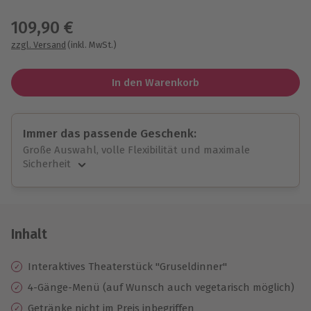
Wähle im nächsten Schritt einen Termin aus
109,90 €
zzgl. Versand
(inkl. MwSt.)
In den Warenkorb
Immer das passende Geschenk:
Große Auswahl, volle Flexibilität und maximale
Sicherheit
Große Auswahl
Über 9.000 unvergessliche Erlebnisse.
Volle Flexibilität
Jeder Gutschein für alle Erlebnisse einlösbar.
Inhalt
Maximale Sicherheit
10 Jahre gültig & verlängerbar.
Interaktives Theaterstück "Gruseldinner"
4-Gänge-Menü (auf Wunsch auch vegetarisch möglich)
Getränke nicht im Preis inbegriffen