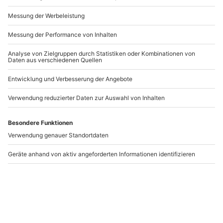
Andere Produkte entdecken
Gruseldinner Fürth
Gruseldinner in
Steinberg
Fürth
Steinberg
1 Person
1 Person
109,90 €
109,90 €
5
(1)