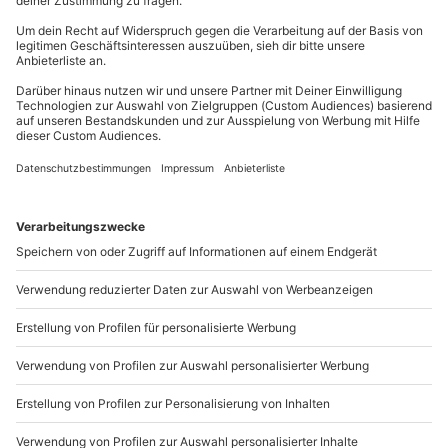
81671
München
Du erreichst uns telefonisch zu folgenden Zeiten,
außer an bundesweiten Feiertagen:
Mo-Fr: 8-20 Uhr | Sa: 10-16 Uhr
Du möchtest als Firma bestellen?
Sichere Dir attraktive Firmenkunden Vorteile.
+49 89 / 21 12 90 20
Mo-Fr: 9-17 Uhr
b2b@mydays.de
www.b2b.mydays.de/
Artikelnummer
:
65722