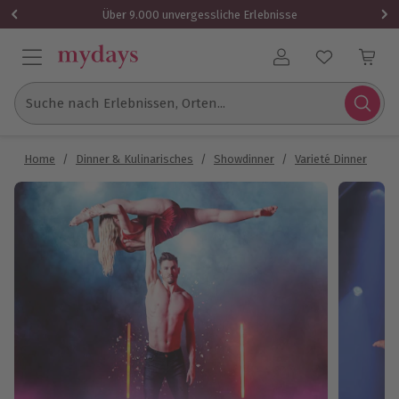
Über 9.000 unvergessliche Erlebnisse
Benutzerkonto
Suche nach Erlebnissen, Orten...
Home
/
Dinner & Kulinarisches
/
Showdinner
/
Varieté Dinner
/
G