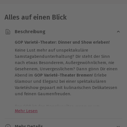
Alles auf einen Blick
Beschreibung
GOP Varieté-Theater: Dinner und Show erleben!
Keine Lust mehr auf unspektakuläre
Samstagabendunterhaltung? Dir steht der Sinn
nach etwas Besonderem, Außergewöhnlichem, nie
Gesehenem, Unvergesslichem? Dann gönn Dir einen
Abend im
GOP Varieté-Theater Bremen
! Erlebe
Glamour und Eleganz bei einer spektakulären
Varietéshow gepaart mit kulinarischen Delikatessen
und feinen Gaumenfreuden.
Das GOP ist das Nonplusultra, wenn es um
Mehr Lesen
hochklassige Varieté-Theater-Revues geht und zählt
im deutschsprachigen Raum zu den
renommiertesten Veranstaltern – bereits über 25
Mehr Details