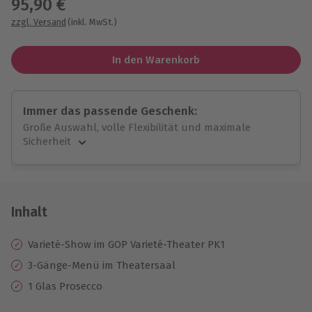
95,90 €
zzgl. Versand
(inkl. MwSt.)
In den Warenkorb
Immer das passende Geschenk:
Große Auswahl, volle Flexibilität und maximale
Sicherheit
Große Auswahl
Über 9.000 unvergessliche Erlebnisse.
Volle Flexibilität
Jeder Gutschein für alle Erlebnisse einlösbar.
Inhalt
Maximale Sicherheit
10 Jahre gültig & verlängerbar.
Varieté-Show im GOP Varieté-Theater PK1
3-Gänge-Menü im Theatersaal
1 Glas Prosecco