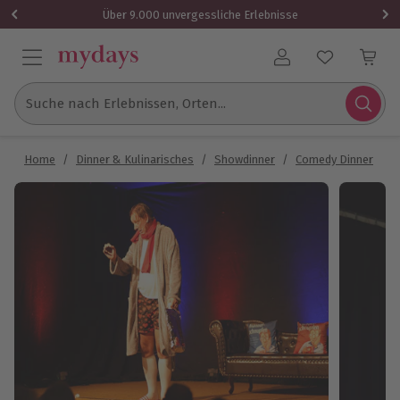
Über 9.000 unvergessliche Erlebnisse
Benutzerkonto
Suche nach Erlebnissen, Orten...
Home
/
Dinner & Kulinarisches
/
Showdinner
/
Comedy Dinner
/
C