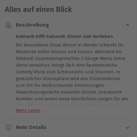
Alles auf einen Blick
Beschreibung
Kulinarik trifft Kabarett: Dinner zum Verlieben
Ein besonderes Show Dinner in Werder schenkt Dir
Momente voller Genuss und Humor. Während ein
liebevoll zusammengestelltes 3-Gänge-Menü Deine
Sinne verwöhnt, bringt Dich eine facettenreiche
Comedy Show zum Schmunzeln und Staunen. In
gemütlicher Atmosphäre wird das Erlebnisdinner
zum Ort für eindrucksvolle Erinnerungen:
Abwechslungsreiche Kabarett-Stücke, charmante
Komiker und immer neue Geschichten sorgen für ein
lebendiges Zusammenspiel aus Geschmack und
Mehr Lesen
Humor. Jeder Gang begleitet Dich durch eine
unterhaltsame Inszenierung, bei der Lachen ganz
beiläufig geschieht und Kulinarik zum Teil der Show
Mehr Details
wird. Lass Dich inspirieren von dieser besonderen