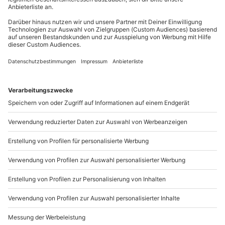
Du möchtest als Firma bestellen?
Sichere Dir attraktive Firmenkunden Vorteile.
+49 89 / 21 12 90 20
Mo-Fr: 9-17 Uhr
b2b@mydays.de
www.b2b.mydays.de/
Artikelnummer
:
63379
Andere Produkte entdecken