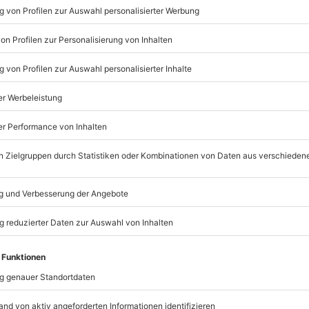
Listenansicht
© OpenStreetMaps
icht
zu bestimmten Terminen verfügbar
nach Absprache mit dem
mydays
GmbH
Mühldorfstraße 8
81671
München
eiten, außer an bundesweiten
0er Jahre (z. B. Petticoat,