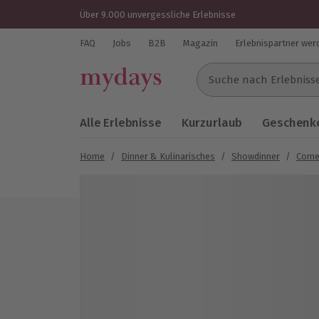
Über 9.000 unvergessliche Erlebnisse
FAQ
Jobs
B2B
Magazin
Erlebnispartner wer
Suche nach Erlebnissen..
Alle Erlebnisse
Kurzurlaub
Geschenke
Home
/
Dinner & Kulinarisches
/
Showdinner
/
Come
Bild 1 von 5