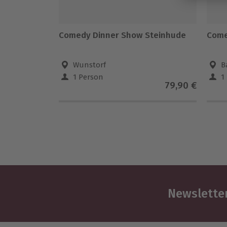
Comedy Dinner Show Steinhude
Come
Wunstorf
B
1 Person
1
79,90 €
Newsletter