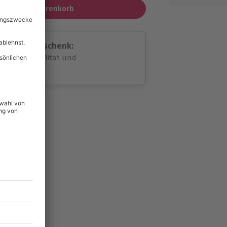
In den Warenkorb
assende Geschenk:
volle Flexibilität und
rheit
wahl
unvergessliche
lität
hein für alle Erlebnisse
icherheit
ltig & verlängerbar.