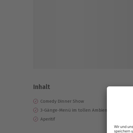
Inhalt
Comedy Dinner Show
3-Gänge-Menü im tollen Ambiente
Aperitif