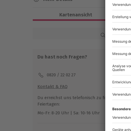
Dauer
Kartenansicht
Gesamtdauer: ca. 3,5 bis 4 Stunden
Verfügbarkeit / Termine
Karte in Großans
Ganzjährig donnerstags bis sonntags 
Du hast noch Fragen?
Teilnahmebedingungen
Mindestalter: 12 Jahre
Teilnahme für Personen mit Handicap 
0820 / 22 02 27
Veranstalter möglich
Kontakt & FAQ
Ausrüstung & Kleidung
Du erreichst uns telefonisch zu folgenden Z
Mitzubringen: Kleidung im Stil der 50er/6
Feiertagen:
Rockabilly, Swing)
Mo-Fr: 8-20 Uhr | Sa: 10-16 Uhr
Teilnehmer