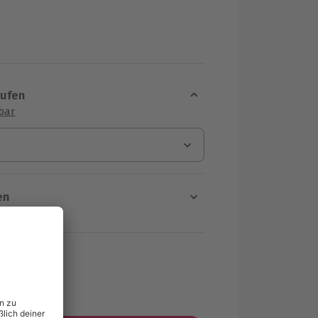
d
aufen
sbar
en
rt verfügbar
ten Schritt einen Termin aus
MwSt.)