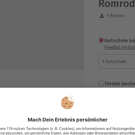
Romro
1 Person
Gutschein k
Flexibel einlö
1 Gutschein
1 Gutschein
1 Gutschein
Termin buch
Aktuell an 1 O
Wähle im nächs
79,90 €
zzgl. Versand
(inkl. 