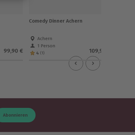
Comedy Dinner Achern
Comedy 
Achern
Zirn
1 Person
1 Pe
99,90 €
109,90 €
4
(1)
Abonnieren