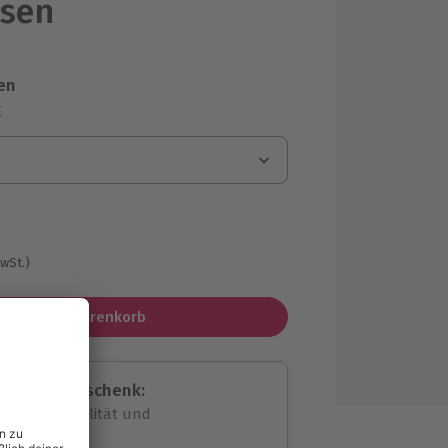
usen
en
r
MwSt.)
In den Warenkorb
assende Geschenk:
volle Flexibilität und
rheit