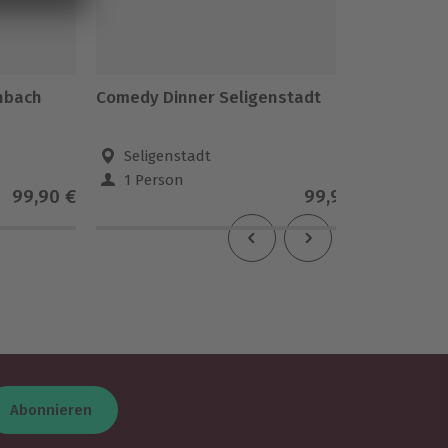
nbach
Comedy Dinner Seligenstadt
Comedy
Seligenstadt
Kelk
1 Person
1 Pe
99,90 €
99,90 €
Abonnieren