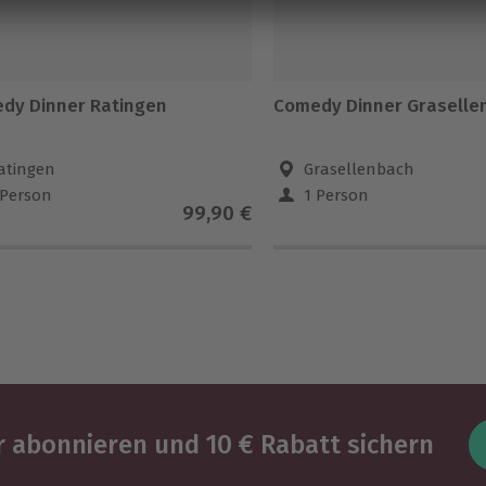
dy Dinner Ratingen
Comedy Dinner Graselle
atingen
Grasellenbach
 Person
1 Person
99,90 €
 abonnieren und 10 € Rabatt sichern