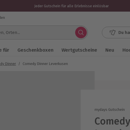
Jeder Gutschein für alle Erlebnisse einlösbar
den
Du ha
.
 für
Geschenkboxen
Wertgutscheine
Neu
Ho
dy Dinner
/
Comedy Dinner Leverkusen
mydays Gutschein
Comedy