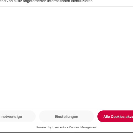
n) auf Anfrage möglich
hend
r: 9-17 Uhr
www.b2b.mydays.de/
en