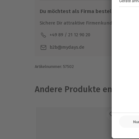
Hinweis
Spezifische Gerichte (vegetarisch, vega
Du möchtest als Firma bestellen?
Getränke exklusive
Kleiderordnung: dem Anlass entsprec
Sichere Dir attraktive Firmenkunden Vorteile.
+49 89 / 21 12 90 20
Mo-F
b2b@mydays.de
Artikelnummer
:
57502
Andere Produkte entdeck