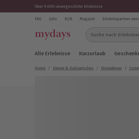
Über 9.000 unvergessliche Erlebnisse
FAQ
Jobs
B2B
Magazin
Erlebnispartner wer
Suche nach Erlebnissen..
Alle Erlebnisse
Kurzurlaub
Geschenke
Home
/
Dinner & Kulinarisches
/
Showdinner
/
Come
Bild 1 von 5