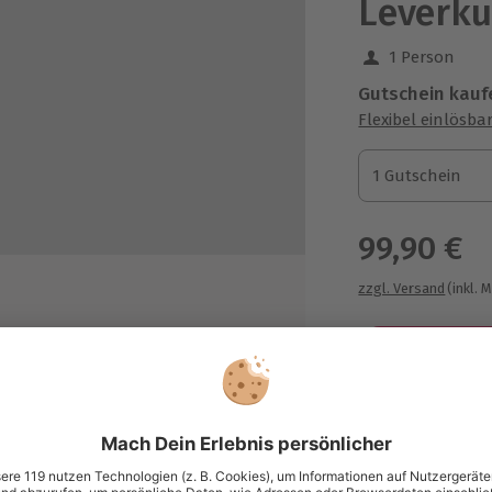
Leverk
1 Person
Gutschein kauf
Flexibel einlösba
1 Gutschein
1 Gutschein
1 Gutschein
99,90 €
zzgl. Versand
(inkl. 
Immer das p
Große Auswahl, 
maximale Siche
sung übertragbar.
Details