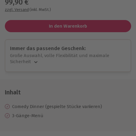
99,90 €
zzgl. Versand
(inkl. MwSt.)
In den Warenkorb
Immer das passende Geschenk:
Große Auswahl, volle Flexibilität und maximale
Sicherheit
Große Auswahl
Über 9.000 unvergessliche Erlebnisse.
Volle Flexibilität
Jeder Gutschein für alle Erlebnisse einlösbar.
Inhalt
Maximale Sicherheit
10 Jahre gültig & verlängerbar.
Comedy Dinner (gespielte Stücke variieren)
3-Gänge-Menü