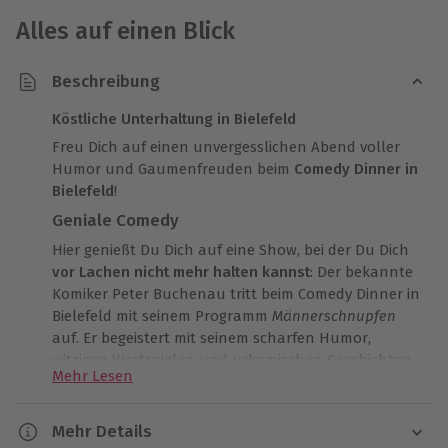
Alles auf einen Blick
Beschreibung
Köstliche Unterhaltung in Bielefeld
Freu Dich auf einen unvergesslichen Abend voller
Humor und Gaumenfreuden beim
Comedy Dinner in
Bielefeld
!
Geniale Comedy
Hier genießt Du Dich auf eine Show, bei der Du Dich
vor Lachen nicht mehr halten kannst
: Der bekannte
Komiker Peter Buchenau tritt beim Comedy Dinner in
Bielefeld mit seinem Programm
Männerschnupfen
auf. Er begeistert mit seinem scharfen Humor,
witzigen Wortspielen und urkomischen Geschichten
Mehr Lesen
das Publikum. 3 Stunden lang tauchst Du in eine
Welt voller Humor ein, in der Lachtränen garantiert
sind!
Mehr Details