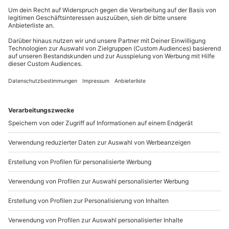
Spezifische Gerichte (vegetarisch, vegan) auf
Du erreichst uns telefonisch zu folgenden Zeiten,
Anfrage möglich
außer an bundesweiten Feiertagen:
Getränke exklusive
Mo-Fr: 8-20 Uhr | Sa: 10-16 Uhr
Kleiderordnung: dem Anlass entsprechend
Du möchtest als Firma bestellen?
Sichere Dir attraktive Firmenkunden Vorteile.
+49 89 / 21 12 90 20
Mo-Fr: 9-17 Uhr
b2b@mydays.de
www.b2b.mydays.de/
Artikelnummer
:
49420