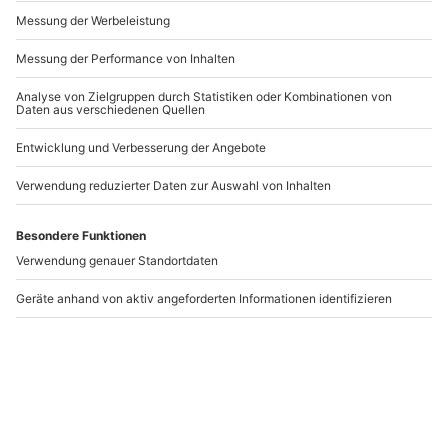
Andere Produkte entdecken
Comedy Dinner
Comedy Dinner
Dischingen
Heilbronn
Dischingen
Heilbronn
1 Person
1 Person
99,90 €
99,90 €