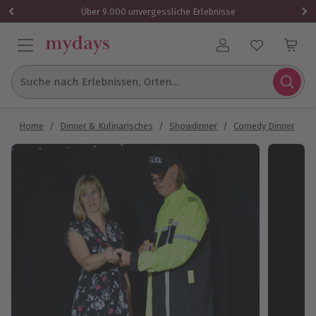
Über 9.000 unvergessliche Erlebnisse
Benutzerkonto
Suche nach Erlebnissen, Orten...
Home
/
Dinner & Kulinarisches
/
Showdinner
/
Comedy Dinner
/
C