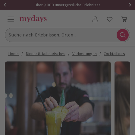
Über 9.000 unvergessliche Erlebnisse
Benutzerkonto
Suche nach Erlebnissen, Orten...
Home
/
Dinner & Kulinarisches
/
Verkostungen
/
Cocktailkurs
/
C