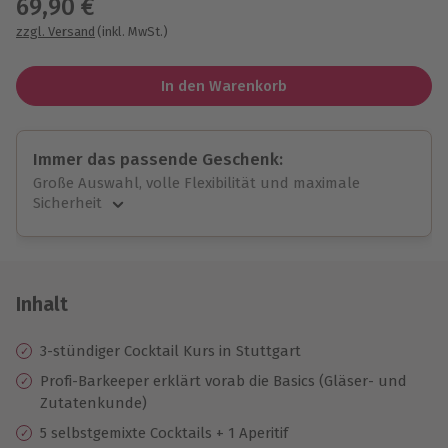
69,90 €
zzgl. Versand
(inkl. MwSt.)
In den Warenkorb
Immer das passende Geschenk:
Große Auswahl, volle Flexibilität und maximale
Sicherheit
Große Auswahl
Über 9.000 unvergessliche Erlebnisse.
Volle Flexibilität
Jeder Gutschein für alle Erlebnisse einlösbar.
Inhalt
Maximale Sicherheit
10 Jahre gültig & verlängerbar.
3-stündiger Cocktail Kurs in Stuttgart
Profi-Barkeeper erklärt vorab die Basics (Gläser- und
Zutatenkunde)
5 selbstgemixte Cocktails + 1 Aperitif