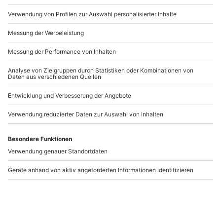
Artikelnummer
:
39618
Andere Produkte entdecken
-15% CLUB DEAL
-15% CLUB DEAL
Minigolf Stuttgart
Candle Light Dinner
Stuttgart
Stuttgart
Stuttgart
1-6 Personen
2 Personen
60,90 €
145,90 €
5
(1)