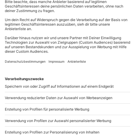
Gutschein gültig für 1 Person
mydays
GmbH
Gruppengröße: 8 - 18 Personen
Mühldorfstraße 8
81671
München
Du erreichst uns telefonisch zu folgenden Zeiten,
außer an bundesweiten Feiertagen:
Mo-Fr: 8-20 Uhr | Sa: 10-16 Uhr
Du möchtest als Firma bestellen?
Sichere Dir attraktive Firmenkunden Vorteile.
+49 89 / 21 12 90 20
Mo-Fr: 9-17 Uhr
b2b@mydays.de
www.b2b.mydays.de/