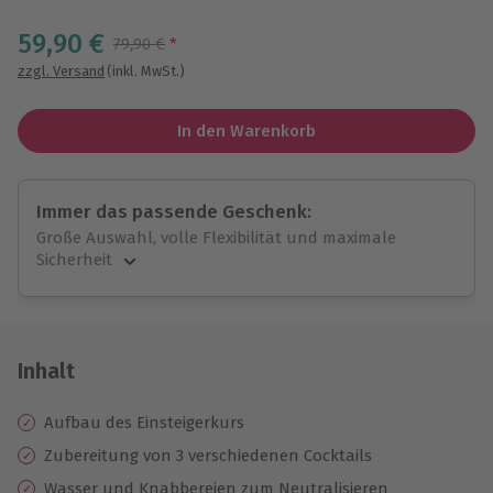
Wähle im nächsten Schritt einen Termin aus
59,90 €
Streichpreis
79,90 €
*
zzgl. Versand
(inkl. MwSt.)
In den Warenkorb
Immer das passende Geschenk:
Große Auswahl, volle Flexibilität und maximale
Sicherheit
Große Auswahl
Über 9.000 unvergessliche Erlebnisse.
Volle Flexibilität
Jeder Gutschein für alle Erlebnisse einlösbar.
Inhalt
Maximale Sicherheit
10 Jahre gültig & verlängerbar.
Aufbau des Einsteigerkurs
Zubereitung von 3 verschiedenen Cocktails
Wasser und Knabbereien zum Neutralisieren