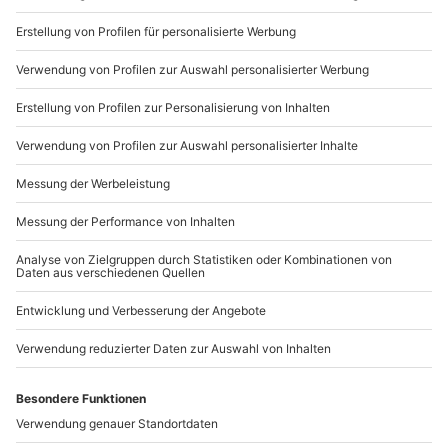
Du möchtest als Firma bestellen?
Sichere Dir attraktive Firmenkunden Vorteile.
+49 89 / 21 12 90 20
Mo-Fr: 9-17 Uhr
b2b@mydays.de
www.b2b.mydays.de/
Artikelnummer
:
65144
Andere Produkte entdecken