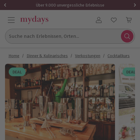
Über 9.000 unvergessliche Erlebnisse
Benutzerkonto
Suche nach Erlebnissen, Orten...
Home
/
Dinner & Kulinarisches
/
Verkostungen
/
Cocktailkurs
/
C
DEAL
DEAL