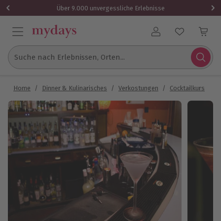
Über 9.000 unvergessliche Erlebnisse
Benutzerkonto
Suche nach Erlebnissen, Orten...
Home
/
Dinner & Kulinarisches
/
Verkostungen
/
Cocktailkurs
/
C