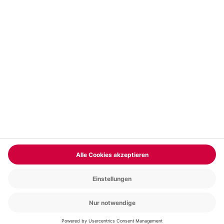
Vertrag widerrufen
FAQs
Kontakt
Zahlungsarten
Über uns
Magazin
Jobs & Karriere
Partnerprogramm
Versand und Lieferung
Presse
AGB
Cookie Einstellungen
Datenschutz
Nutzungsbedingungen
Online-Marktplatz
Barrierefreiheit
Compliance
Impressum
RECHNUNG