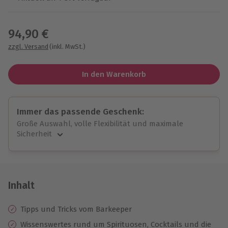
Wähle im nächsten Schritt einen Termin aus
94,90 €
zzgl. Versand
(inkl. MwSt.)
In den Warenkorb
Immer das passende Geschenk:
Große Auswahl, volle Flexibilität und maximale
Sicherheit
Große Auswahl
Über 9.000 unvergessliche Erlebnisse.
Volle Flexibilität
Jeder Gutschein für alle Erlebnisse einlösbar.
Inhalt
Maximale Sicherheit
10 Jahre gültig & verlängerbar.
Tipps und Tricks vom Barkeeper
Wissenswertes rund um Spirituosen, Cocktails und die