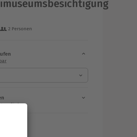
eimuseumsbesichtigung
2 Personen
 aus 10 Bewertungen
aufen
sbar
en
rt verfügbar
ten Schritt einen Termin aus