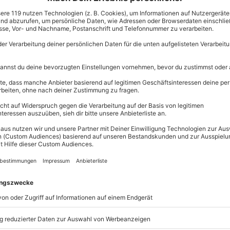
zzgl. Versand
(inkl. 
usgemachtes Museumsbrot für 2
rsonen
Immer das p
Große Auswahl, 
maximale Siche
Große Aus
Über 9.000 
, sondern steht für Genuss und
Erlebnisse.
ie gleiche Sorte, sondern
Volle Flexibi
 des Bieres
? Ihr möchtet ständig
Jeder Gutsc
ihre Herkunft und ihre
einlösbar.
verkostung für Zwei Kulmbach mit
Maximale S
seums
genau das Richtige für Euch
10 Jahre gü
ungsfläche von über 3000
nst
. Hier wird Euch eindrücklich