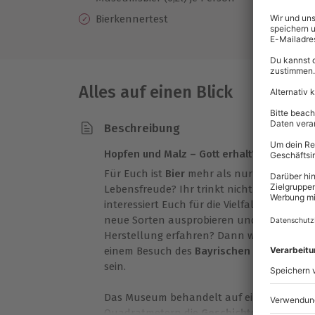
Ha
Bierkennertest
Pe
Alles auf einen Blick
Beschreibung
Hopfen und Malz – Gott erhalt‘s
Für Euch ist
Bier
mehr als nur ein Getränk
Lebensfreude? Ihr trinkt nicht immer nur d
interessiert Euch für die Vielfalt in der
Welt
neue Sorten ausprobieren und etwas über 
Herstellung erfahren? Dann wird die Bier
einem Besuch des
Bayrischen Brauereimu
sein.
Das Museum behandelt auf einer Ausstell
Quadratmetern die
Geschichte der Brauku