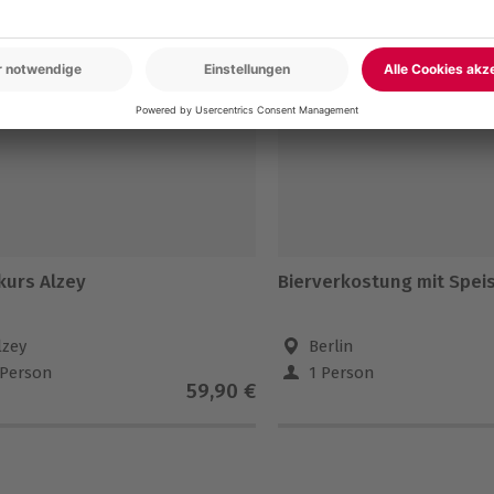
kurs Alzey
Bierverkostung mit Speis
lzey
Berlin
 Person
1 Person
59,90 €