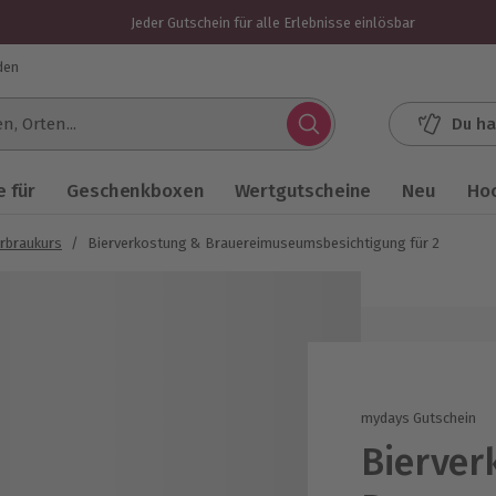
Jeder Gutschein für alle Erlebnisse einlösbar
den
Du ha
.
 für
Geschenkboxen
Wertgutscheine
Neu
Ho
rbraukurs
/
Bierverkostung & Brauereimuseumsbesichtigung für 2
mydays Gutschein
Bierver