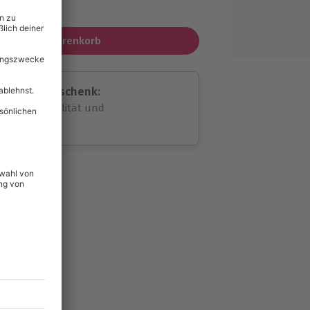
MwSt.)
In den Warenkorb
assende Geschenk:
volle Flexibilität und
rheit
wahl
unvergessliche
lität
hein für alle Erlebnisse
icherheit
ltig & verlängerbar.