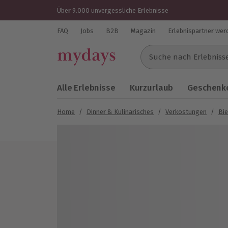
Über 9.000 unvergessliche Erlebnisse
FAQ
Jobs
B2B
Magazin
Erlebnispartner wer
Suche nach Erlebnissen..
Alle Erlebnisse
Kurzurlaub
Geschenke
Home
/
Dinner & Kulinarisches
/
Verkostungen
/
Bie
Bild 1 von 5