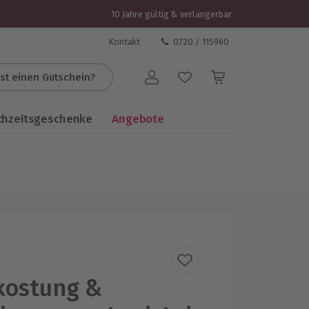
10 Jahre gültig & verlängerbar
Kontakt
0720 / 115960
st einen Gutschein?
Benutzerkonto
chzeitsgeschenke
Angebote
kostung &