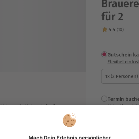
Brauer
für 2
4.4
(10)
4.4 Sterne von 5
Gutschein k
Flexibel einlö
1x (2 Personen)
1x (2 Personen)
1x (2 Personen)
Termin buch
ldgeprägte Urkunde für 2
Aktuell an 1 O
rsonen
Wähle im nächs
erprobe je Person von 3
39,90 €
rschiedenen Kulmbacher Bieren
2l)