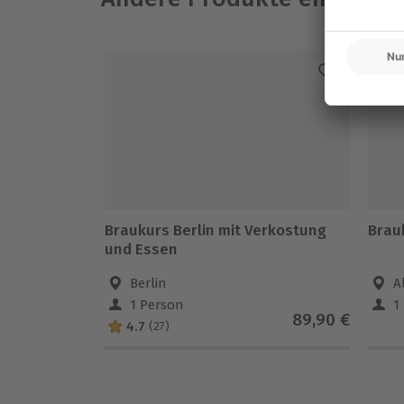
Braukurs Berlin mit Verkostung
Brau
und Essen
Berlin
A
1 Person
1
89,90 €
4.7
(27)