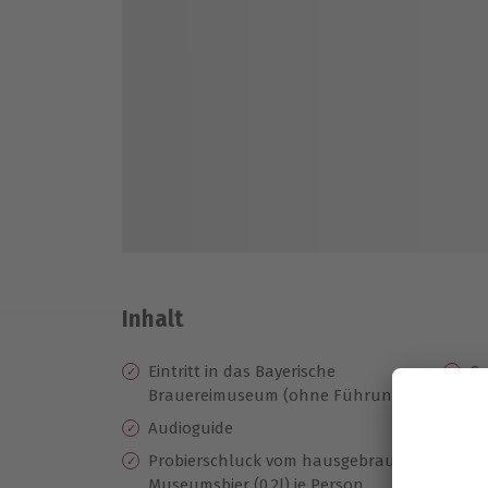
Inhalt
Eintritt in das Bayerische
Go
Brauereimuseum (ohne Führung)
Pe
Audioguide
Bi
ve
Probierschluck vom hausgebrauten
(0,
Museumsbier (0,2l) je Person