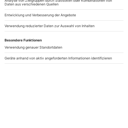
ABBA Dinner Show
Musical Dinner
Hofgarten Ansbach
Königsbrunn
Ansbach
Königsbrunn
1 Person
1 Person
79,90 €
89,90 €
4
(2)
Newsletter abonnieren und 10 € Rabatt sichern
Abonnieren