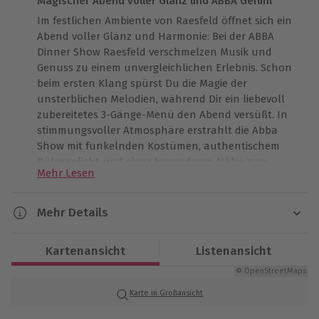
Magischer Abend voller Glanz und ABBA Gefühl
Im festlichen Ambiente von Raesfeld öffnet sich ein
Abend voller Glanz und Harmonie: Bei der ABBA
Dinner Show Raesfeld verschmelzen Musik und
Genuss zu einem unvergleichlichen Erlebnis. Schon
beim ersten Klang spürst Du die Magie der
unsterblichen Melodien, während Dir ein liebevoll
zubereitetes 3-Gänge-Menü den Abend versüßt. In
stimmungsvoller Atmosphäre erstrahlt die Abba
Show mit funkelnden Kostümen, authentischem
Bühnenlicht und einer besonderen Nähe zum
Mehr Lesen
Original. Jeder Moment ist durchzogen von Wärme,
Nostalgie und einem Hauch von goldener Eleganz.
Lass Dich von diesem musikalischen Showdinner
Mehr Details
bezaubern und genieße ein Abbadinner, das Dich tief
Dauer
berührt und noch lange im Herzen nachklingt –
Kartenansicht
Listenansicht
reserviere Dir Deinen Platz für diese besondere
Ca. 3,5 - 4 Stunden
Zeitreise.
© OpenStreetMaps
Karte in Großansicht
Verfügbarkeit / Termine
Ganzjährig donnerstags bis sonntags zu