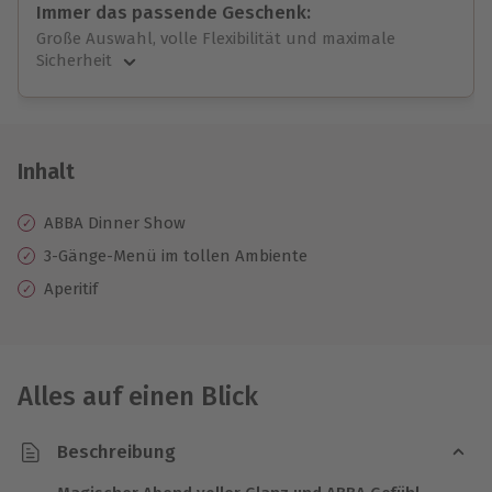
Immer das passende Geschenk:
Große Auswahl, volle Flexibilität und maximale
Sicherheit
Große Auswahl
Über 9.000 unvergessliche Erlebnisse.
Volle Flexibilität
Jeder Gutschein für alle Erlebnisse einlösbar.
Inhalt
Maximale Sicherheit
10 Jahre gültig & verlängerbar.
ABBA Dinner Show
3-Gänge-Menü im tollen Ambiente
Aperitif
Alles auf einen Blick
Beschreibung