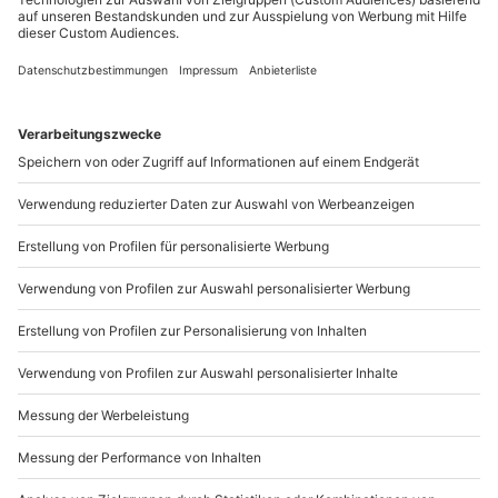
+49 89 / 21 12 90 20
Mo-Fr: 9-17 Uhr
b2b@mydays.de
www.b2b.mydays.de/
Artikelnummer
:
64215
Andere Produkte entdecken