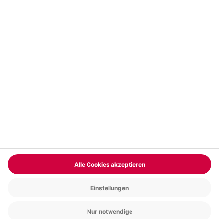
Vertrag widerrufen
FAQs
Kontakt
Zahlungsarten
Über uns
Magazin
Jobs & Karriere
Partnerprogramm
Versand und Lieferung
Presse
AGB
Cookie Einstellungen
Datenschutz
Nutzungsbedingungen
Online-Marktplatz
Barrierefreiheit
Compliance
Impressum
RECHNUNG