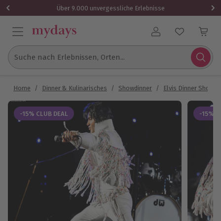
Über 9.000 unvergessliche Erlebnisse
Benutzerkonto
Suche nach Erlebnissen, Orten...
Home
/
Dinner & Kulinarisches
/
Showdinner
/
Elvis Dinner Show
-15% CLUB DEAL
-15% C