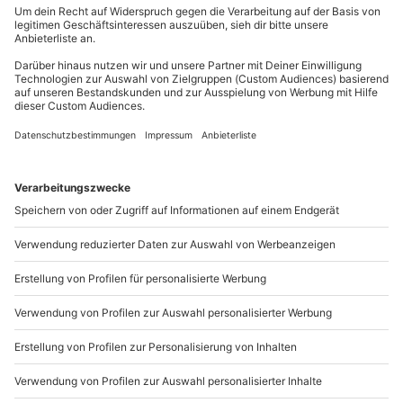
Du erreichst uns telefonisch zu folgenden Zeiten,
außer an bundesweiten Feiertagen:
Mo-Fr: 8-20 Uhr | Sa: 10-16 Uhr
Du möchtest als Firma bestellen?
Sichere Dir attraktive Firmenkunden Vorteile.
+49 89 / 21 12 90 20
Mo-Fr: 9-17 Uhr
b2b@mydays.de
www.b2b.mydays.de/
Artikelnummer
:
58962