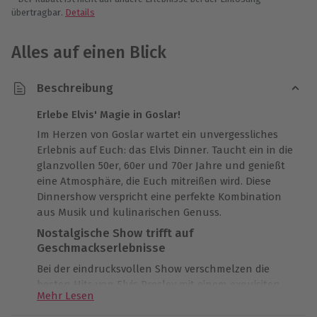
übertragbar.
Details
Alles auf einen Blick
Beschreibung
Erlebe Elvis' Magie in Goslar!
Im Herzen von Goslar wartet ein unvergessliches
Erlebnis auf Euch: das Elvis Dinner. Taucht ein in die
glanzvollen 50er, 60er und 70er Jahre und genießt
eine Atmosphäre, die Euch mitreißen wird. Diese
Dinnershow verspricht eine perfekte Kombination
aus Musik und kulinarischen Genuss.
Nostalgische Show trifft auf
Geschmackserlebnisse
Bei der eindrucksvollen Show verschmelzen die
besten Hits von Elvis Presley mit einem exquisiten
Mehr Lesen
Menü. Jede Melodie wird eindrucksvoll interpretiert,
während Ihr ein 3- oder 4-Gänge-Menü genießt. Die