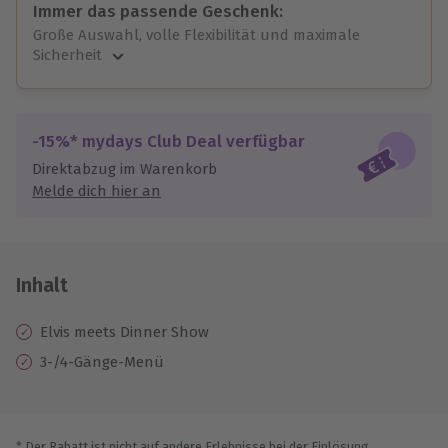
Immer das passende Geschenk:
Große Auswahl, volle Flexibilität und maximale
Sicherheit
Große Auswahl
Über 9.000 unvergessliche Erlebnisse.
Volle Flexibilität
-15%* mydays Club Deal verfügbar
Jeder Gutschein für alle Erlebnisse einlösbar.
Direktabzug im Warenkorb
Maximale Sicherheit
Melde dich hier an
10 Jahre gültig & verlängerbar.
Inhalt
Elvis meets Dinner Show
3-/4-Gänge-Menü
* Der Rabatt ist nicht auf andere Erlebnisse bei der Einlösung