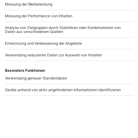
Andere Produkte entdecken
-15% CLUB DEAL
Elvis Dinner Show
Elvis Dinner Walsrode
Heidelberg
Heidelberg
Walsrode
1 Person
1 Person
89,90 €
89,90 €
4.3
(3)