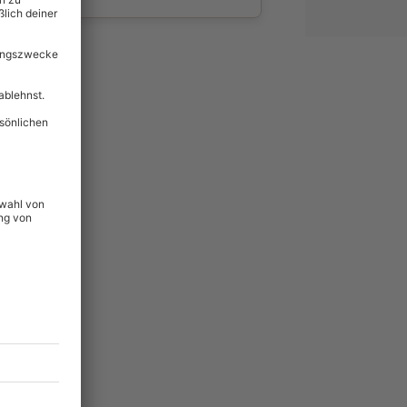
wahl
unvergessliche
lität
hein für alle Erlebnisse
icherheit
ltig & verlängerbar.