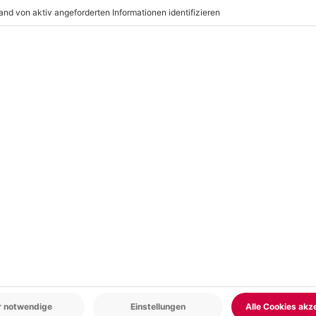
r: 9-17 Uhr
www.b2b.mydays.de/
en
AL