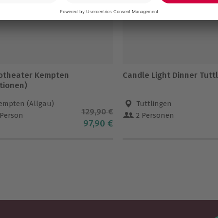
otheater Kempten
Candle Light Dinner Tutt
tionen)
empten (Allgäu)
Tuttlingen
129,90 €
 Person
2 Personen
97,90 €