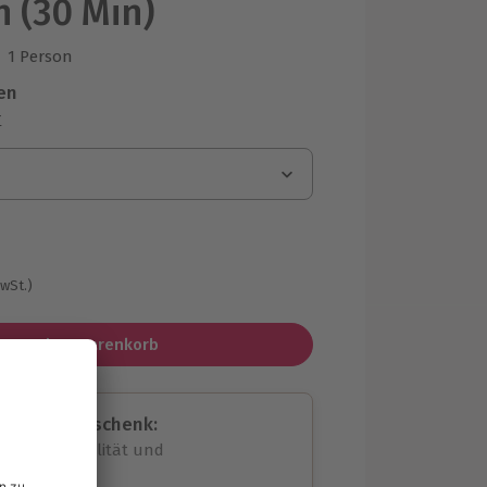
h (30 Min)
1 Person
us 2 Bewertungen
en
r
MwSt.)
In den Warenkorb
assende Geschenk:
volle Flexibilität und
rheit