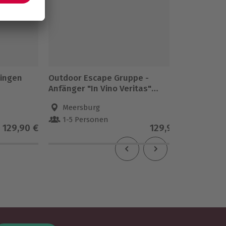
lingen
Outdoor Escape Gruppe -
Kälteka
Anfänger "In Vino Veritas"
Infraro
Meersburg
Meersburg
Züri
1-5 Personen
1 Pe
129,90 €
129,90 €