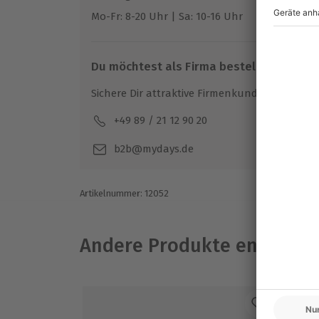
Mo-Fr: 8-20 Uhr | Sa: 10-16 Uhr
Du möchtest als Firma bestellen?
Sichere Dir attraktive Firmenkunden Vorteile.
+49 89 / 21 12 90 20
Mo-F
b2b@mydays.de
Artikelnummer
:
12052
Andere Produkte entdeck
DE