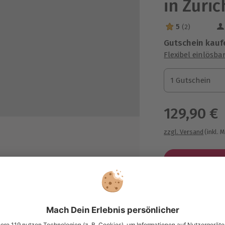
in Züric
5
(2)
5 Sterne von 5 a
Gutschein kauf
Flexibel einlösba
1 Gutschein
1 Gutschein
1 Gutschein
129,90 €
zzgl. Versand
(inkl. 
gen
Immer das p
Große Auswahl, 
affee, Tee, Mineralwasser oder
maximale Siche