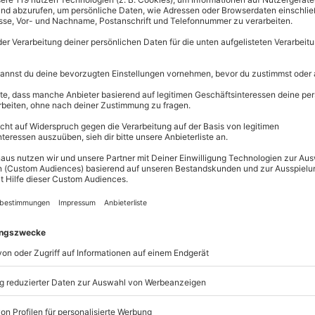
Große Aus
Über 9.000 
Erlebnisse.
Volle Flexibi
Jeder Gutsc
einlösbar.
Maximale S
10 Jahre gü
gsimulator fliegen? In Zürich
hast
eht ein echter Boeing 777
 Pilot fühlst, Dir aber noch die
rlebnis genau das richtige für
irst Du Dich in die Lüfte erheben
ken lenken. Und natürlich im
en.
fühlen wie ein echter Kapitän.
mmens-Bildschirm
begrüsst.
n der Rezeption
genauso wenig
erobe zur Verfügung, in der Du