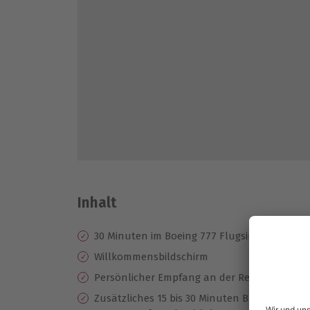
Inhalt
30 Minuten im Boeing 777 Flugsimulator flie
Willkommensbildschirm
Persönlicher Empfang an der Rezeption
Zusätzliches 15 bis 30 Minuten Briefing mit K