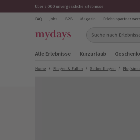
Über 9.000 unvergessliche Erlebnisse
FAQ
Jobs
B2B
Magazin
Erlebnispartner wer
Suche nach Erlebnissen..
Alle Erlebnisse
Kurzurlaub
Geschenke
Home
/
Fliegen & Fallen
/
Selber fliegen
/
Flugsimu
Bild 1 von 7