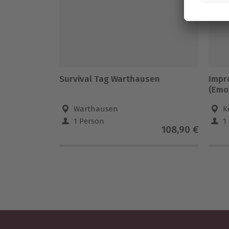
Survival Tag Warthausen
Impr
(Emo
Warthausen
K
1 Person
1
108,90 €