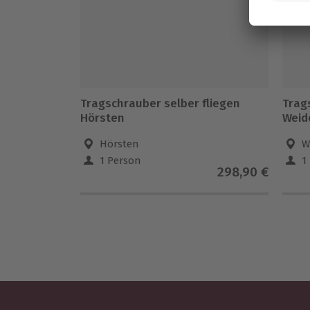
Tragschrauber selber fliegen
Trag
Hörsten
Weide
Hörsten
W
1 Person
1
298,90 €