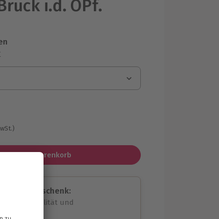
Bruck i.d. OPf.
en
r
MwSt.)
In den Warenkorb
assende Geschenk:
volle Flexibilität und
rheit