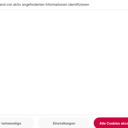
e himmlische Freude bereiten?
hrauber selber fliegen
am
le, Geeignete Kleidung
r: 9-17 Uhr
www.b2b.mydays.de/
en
5% CLUB DEAL