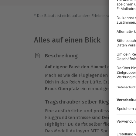
* Der Rabatt ist nicht auf andere Erlebnisse bei der Einlö
Alles auf einen Blick
Beschreibung
Auf eigene Faust den Himmel erkunden
Mach es wie die Fluglegenden Amelia Earh
Dich in das Reich der Lüfte. Erlebe beim
Tra
Bruck Oberpfalz
ein einmaliges Erlebnis.
Tragschrauber selber fliegen – Du be
Eine ausführliche und professionelle Einw
Fluggrundkenntnisse sind
Dein Start in d
Highlight? Du darfst selber fliegen! Wirkli
Das Modell Autogyro MTO Sport steht Dir f