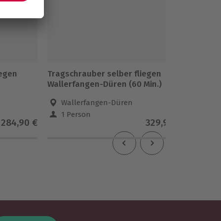
iegen
Tragschrauber selber fliegen
Tragsch
Wallerfangen-Düren (60 Min.)
Landshu
Wallerfangen-Düren
Lan
1 Person
1 Pe
284,90 €
329,90 €
5
(3)