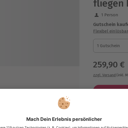
fliegen 
1 Person
Gutschein kauf
Flexibel einlösba
1 Gutschein
1 Gutschein
1 Gutschein
259,90 €
zzgl. Versand
(inkl. 
Immer das p
Große Auswahl, 
maximale Siche