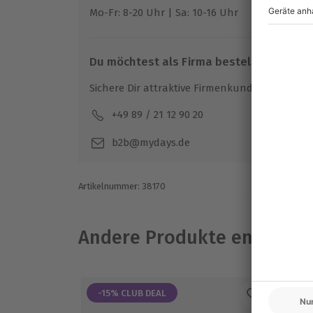
Außergewöhnliches.
Hagel
Mo-Fr: 8-20 Uhr | Sa: 10-16 Uhr
Nebel
Du möchtest Deinem Herzensmenschen ein
Gewitter
Dann
sichere ihm einen Platz beim Tragsc
Unwetter
Du möchtest als Firma bestellen?
Flugplatz Bruck in der Oberpfalz.
Sichere Dir attraktive Firmenkunden Vorteile.
Ausrüstung & Kleidung
Mitzubringen: Feste Schuhe, Sonnenbril
+49 89 / 21 12 90 20
Mo-F
Wird gestellt: Headset, Spezialkleidung
b2b@mydays.de
Teilnehmer
1 Person
Artikelnummer
:
38170
Andere Produkte entdeck
-15% CLUB DEAL
-1