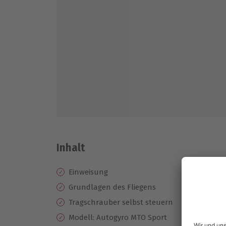
Inhalt
Einweisung
Grundlagen des Fliegens
Tragschrauber selbst steuern
Modell: Autogyro MTO Sport