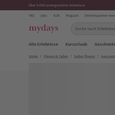
Über 9.000 unvergessliche Erlebnisse
FAQ
Jobs
B2B
Magazin
Erlebnispartner wer
Suche nach Erlebnissen..
Alle Erlebnisse
Kurzurlaub
Geschenke
Home
/
Fliegen & Fallen
/
Selber fliegen
/
Gyrocopte
Bild 1 von 4