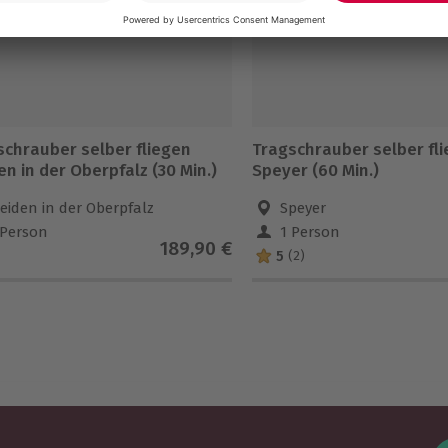
schrauber selber fliegen
Tragschrauber selber fl
n in der Oberpfalz (30 Min.)
Speyer (60 Min.)
eiden in der Oberpfalz
Speyer
 Person
1 Person
189,90 €
5
(2)