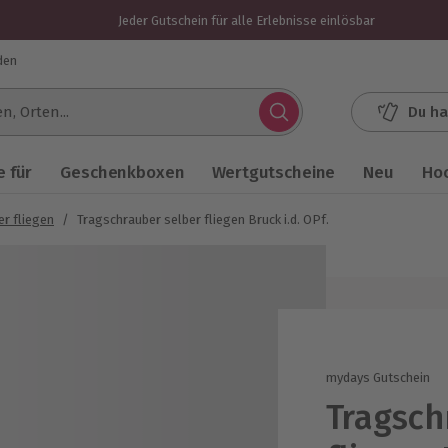
Jeder Gutschein für alle Erlebnisse einlösbar
den
Du ha
.
 für
Geschenkboxen
Wertgutscheine
Neu
Ho
r fliegen
/
Tragschrauber selber fliegen Bruck i.d. OPf.
mydays Gutschein
Tragsch