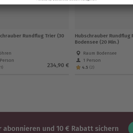
chrauber Rundflug Trier (30
Hubschrauber Rundflug
Bodensee (20 Min.)
öhren
Raum Bodensee
 Person
1 Person
234,90 €
4.5
(1)
(2)
 abonnieren und 10 € Rabatt sichern