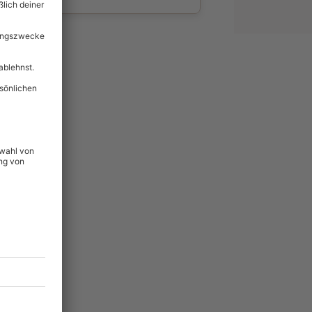
wahl
unvergessliche
lität
hein für alle Erlebnisse
icherheit
ltig & verlängerbar.