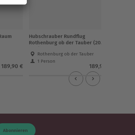
 Raum
Hubschrauber Rundflug
Hubsch
Rothenburg ob der Tauber (20
Dreilän
Min.)
Rothenburg ob der Tauber
Wall
1 Person
1 Pe
189,90 €
189,90 €
Abonnieren