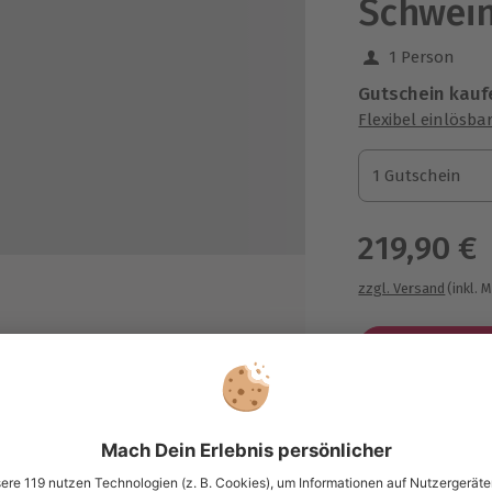
Schwein
1 Person
Gutschein kauf
Flexibel einlösba
1 Gutschein
1 Gutschein
1 Gutschein
219,90 €
zzgl. Versand
(inkl. 
 R44
Immer das p
Große Auswahl, 
maximale Siche