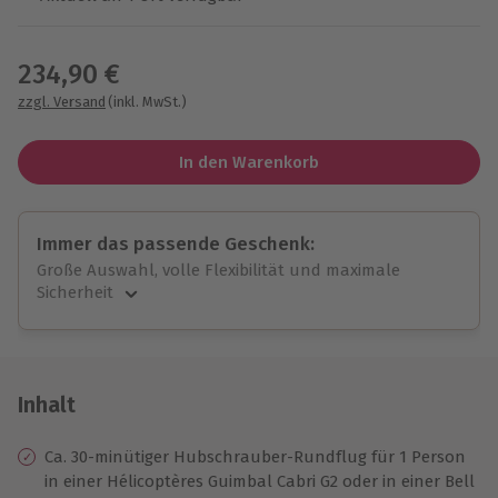
Wähle im nächsten Schritt einen Termin aus
234,90 €
zzgl. Versand
(inkl. MwSt.)
In den Warenkorb
Immer das passende Geschenk:
Große Auswahl, volle Flexibilität und maximale
Sicherheit
Große Auswahl
Über 9.000 unvergessliche Erlebnisse.
Volle Flexibilität
Jeder Gutschein für alle Erlebnisse einlösbar.
Inhalt
Maximale Sicherheit
10 Jahre gültig & verlängerbar.
Ca. 30-minütiger Hubschrauber-Rundflug für 1 Person
in einer Hélicoptères Guimbal Cabri G2 oder in einer Bell