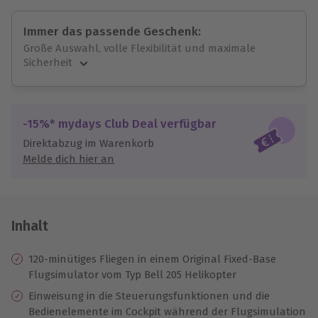
Immer das passende Geschenk:
Große Auswahl, volle Flexibilität und maximale
Sicherheit
Große Auswahl
Über 9.000 unvergessliche Erlebnisse.
Volle Flexibilität
-15%* mydays Club Deal verfügbar
Jeder Gutschein für alle Erlebnisse einlösbar.
Direktabzug im Warenkorb
Maximale Sicherheit
Melde dich hier an
10 Jahre gültig & verlängerbar.
Inhalt
120-minütiges Fliegen in einem Original Fixed-Base
Flugsimulator vom Typ Bell 205 Helikopter
Einweisung in die Steuerungsfunktionen und die
Bedienelemente im Cockpit während der Flugsimulation