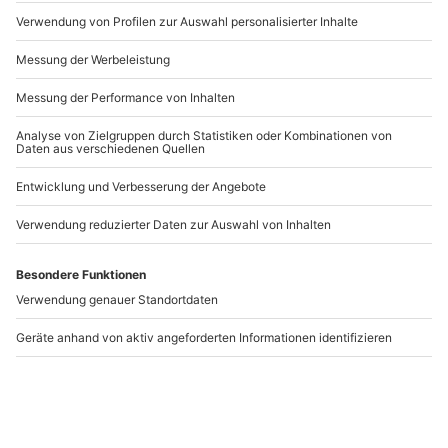
ab!
Artikelnummer
:
31889
Andere Produkte entdecken
-15% CLUB DEAL
Hubschrauber-
Hubschrauber-
Simulator Bell UH 1
Simulator München-
München-Haar (90
Haar (60 Min.)
Min.)
München-Haar
München-Haar
1 Person
1 Person
189,90 €
104,90 €
4.7
(10)