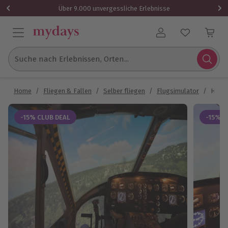
Über 9.000 unvergessliche Erlebnisse
Benutzerkonto
Suche nach Erlebnissen, Orten...
Home
/
Fliegen & Fallen
/
Selber fliegen
/
Flugsimulator
/
Hubsc
-15% CLUB DEAL
-15% C