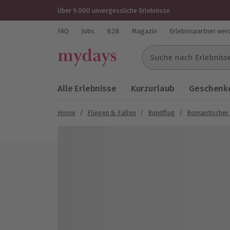
Über 9.000 unvergessliche Erlebnisse
FAQ
Jobs
B2B
Magazin
Erlebnispartner wer
Suche nach Erlebnissen..
Alle Erlebnisse
Kurzurlaub
Geschenke
Home
/
Fliegen & Fallen
/
Rundflug
/
Romantischer
Bild 1 von 4