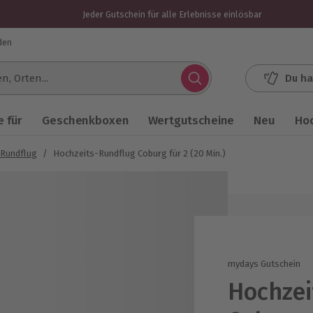
Jeder Gutschein für alle Erlebnisse einlösbar
den
Du ha
.
 für
Geschenkboxen
Wertgutscheine
Neu
Ho
 Rundflug
/
Hochzeits-Rundflug Coburg für 2 (20 Min.)
mydays Gutschein
Hochzei