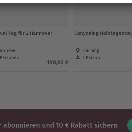
ival Tag für 2 Hannover
Canyoning Halbtagestou
annover
Haiming
 Personen
1 Person
198,90 €
 abonnieren und 10 € Rabatt sichern