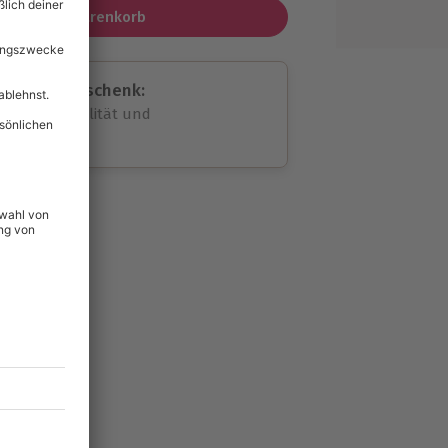
In den Warenkorb
assende Geschenk:
volle Flexibilität und
rheit
wahl
unvergessliche
lität
hein für alle Erlebnisse
icherheit
ltig & verlängerbar.