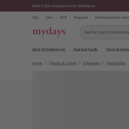
Über 9.000 unvergessliche Erlebnisse
FAQ
Jobs
B2B
Magazin
Erlebnispartner wer
Suche nach Erlebnissen..
Alle Erlebnisse
Kurzurlaub
Geschenke
Home
/
Fliegen & Fallen
/
Schweben
/
Paragliding
Bild 1 von 5