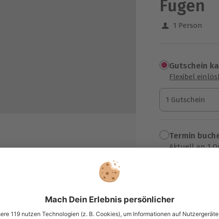
Fügen
1 Person
Gutschein k
Flexibel einlö
1 Gutschein
1 Gutschein
1 Gutschein
Termin buch
Aktuell an 1 O
Wähle im nächs
199,90 €
zzgl. Versand
(inkl. 