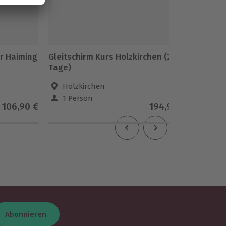
r Haiming
Gleitschirm Kurs Holzkirchen (2
Gleitsc
Tage)
Mayrho
Holzkirchen
May
1 Person
1 Pe
106,90 €
194,90 €
Abonnieren