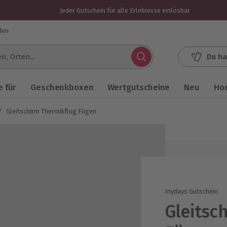
Jeder Gutschein für alle Erlebnisse einlösbar
den
Du ha
.
 für
Geschenkboxen
Wertgutscheine
Neu
Ho
/
Gleitschirm Thermikflug Fügen
mydays Gutschein
Gleitsc