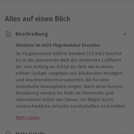
Alles auf einen Blick
Beschreibung
Abheben im A320 Flugsimulator Dresden
Im Flugsimulator A320 in Dresden (1,5 Std.) tauchst
Du in die spannende Welt der modernen Luftfahrt
ein. Von Anfang an fühlst Du Dich wie in einem
echten Cockpit, umgeben von blinkenden Anzeigen
und leuchtenden Instrumenten, die für eine
realistische Atmosphäre sorgen. Nach einer kurzen
Einweisung nimmst Du Platz im Pilotensitz und
übernimmst selbst das Steuer. Du fliegst durch
unterschiedliche virtuelle Landschaften und erlebst,
wie präzise das Flugzeug auf jede Deiner
Mehr Lesen
Bewegungen reagiert. Es fühlt sich an, als würdest
Du tatsächlich über den Wolken schweben. Ein
erfahrener Instructor steht Dir dabei zur Seite und