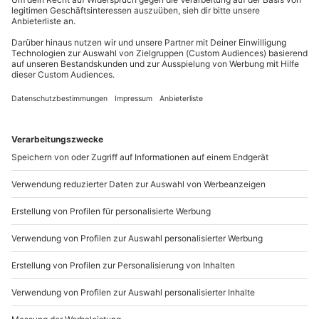
außer an bundesweiten Feiertagen:
Mo-Fr: 8-20 Uhr | Sa: 10-16 Uhr
Du möchtest als Firma bestellen?
Sichere Dir attraktive Firmenkunden Vorteile.
+49 89 / 21 12 90 20
Mo-Fr: 9-17 Uhr
b2b@mydays.de
www.b2b.mydays.de/
Artikelnummer
:
64298
Andere Produkte entdecken