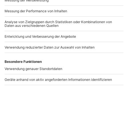
Flugsimulator Köln
Flugsimulator A320
(Boeing 747 - Economy)
Langenfeld (120 Min.)
Köln
Langenfeld (Rheinland)
1 Person
1 Person
189,90 €
279,90 €