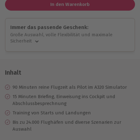
In den Warenkorb
Immer das passende Geschenk:
Große Auswahl, volle Flexibilität und maximale
Sicherheit
Große Auswahl
Über 9.000 unvergessliche Erlebnisse.
Volle Flexibilität
Jeder Gutschein für alle Erlebnisse einlösbar.
Inhalt
Maximale Sicherheit
10 Jahre gültig & verlängerbar.
90 Minuten reine Flugzeit als Pilot im A320 Simulator
15 Minuten Briefing, Einweisung ins Cockpit und
Abschlussbesprechnung
Training von Starts und Landungen
Bis zu 24.000 Flughäfen und diverse Szenarien zur
Auswahl