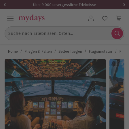
Über 9.000 unvergessliche Erlebnisse
Benutzerkonto
Suche nach Erlebnissen, Orten...
Home
/
Fliegen & Fallen
/
Selber fliegen
/
Flugsimulator
/
Flugs