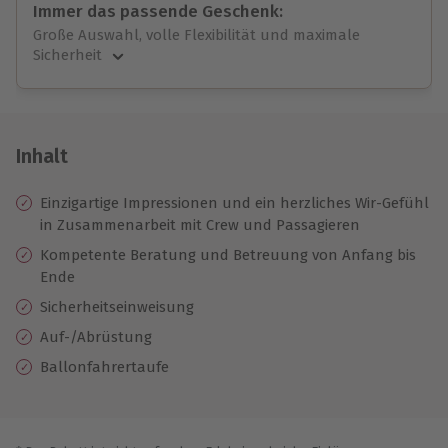
Immer das passende Geschenk:
Große Auswahl, volle Flexibilität und maximale
Sicherheit
Große Auswahl
Über 9.000 unvergessliche Erlebnisse.
Volle Flexibilität
Jeder Gutschein für alle Erlebnisse einlösbar.
Inhalt
Maximale Sicherheit
10 Jahre gültig & verlängerbar.
Einzigartige Impressionen und ein herzliches Wir-Gefühl
in Zusammenarbeit mit Crew und Passagieren
Kompetente Beratung und Betreuung von Anfang bis
Ende
Sicherheitseinweisung
Auf-/Abrüstung
Ballonfahrertaufe