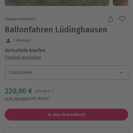
mydays Gutschein
Ballonfahren Lüdinghausen
1 Person
Gutschein kaufen
Flexibel einlösbar
1 Gutschein
1 Gutschein
1 Gutschein
220,90 €
Streichpreis
259,90 €
*
zzgl. Versand
(inkl. MwSt.)
In den Warenkorb