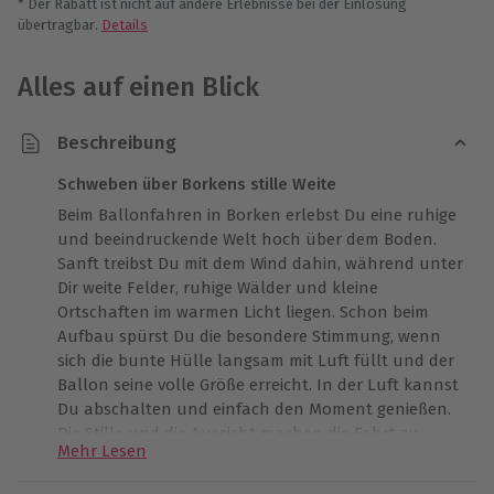
* Der Rabatt ist nicht auf andere Erlebnisse bei der Einlösung
übertragbar.
Details
Alles auf einen Blick
Beschreibung
Schweben über Borkens stille Weite
Beim Ballonfahren in Borken erlebst Du eine ruhige
und beeindruckende Welt hoch über dem Boden.
Sanft treibst Du mit dem Wind dahin, während unter
Dir weite Felder, ruhige Wälder und kleine
Ortschaften im warmen Licht liegen. Schon beim
Aufbau spürst Du die besondere Stimmung, wenn
sich die bunte Hülle langsam mit Luft füllt und der
Ballon seine volle Größe erreicht. In der Luft kannst
Du abschalten und einfach den Moment genießen.
Die Stille und die Aussicht machen die Fahrt zu
Mehr Lesen
etwas ganz Besonderem. Nach der Landung erlebt
Ihr gemeinsam die traditionelle Ballonfahrertaufe.