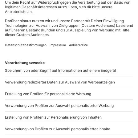
außer an bundesweiten Feiertagen:
Mitzubringen: Festes Schuhwerk, Kleidung wie für
Mo-Fr: 8-20 Uhr | Sa: 10-16 Uhr
einen Spaziergang bzw. leichte Wanderung
Teilnehmer
Du möchtest als Firma bestellen?
Gutschein gültig für 1 Person
Gruppengröße: 5-10 Personen
Sichere Dir attraktive Firmenkunden Vorteile.
+49 89 / 21 12 90 20
Mo-Fr: 9-17 Uhr
b2b@mydays.de
www.b2b.mydays.de/
Artikelnummer
:
65882
Andere Produkte entdecken