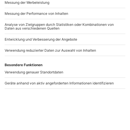
DEAL
DEAL
Ballonfahren Kamp-
Ballonfahren Borken
Lintfort
Kamp-Lintfort
Borken
259,90 €
259,90 €
1 Person
1 Person
220,90 €
220,90 €