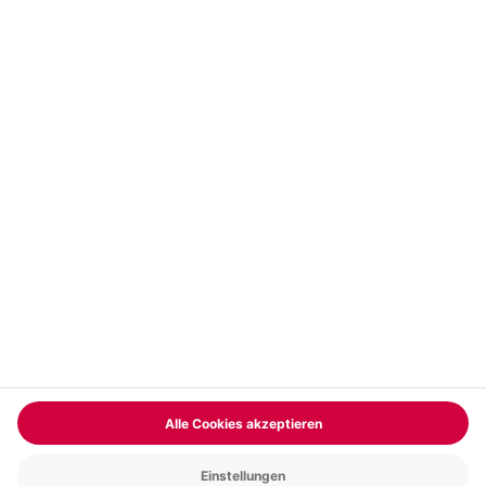
Vertrag widerrufen
FAQs
Kontakt
Zahlungsarten
Über uns
Magazin
Jobs & Karriere
Partnerprogramm
Versand und Lieferung
Presse
AGB
Cookie Einstellungen
Datenschutz
Nutzungsbedingungen
Online-Marktplatz
Barrierefreiheit
Compliance
Impressum
RECHNUNG