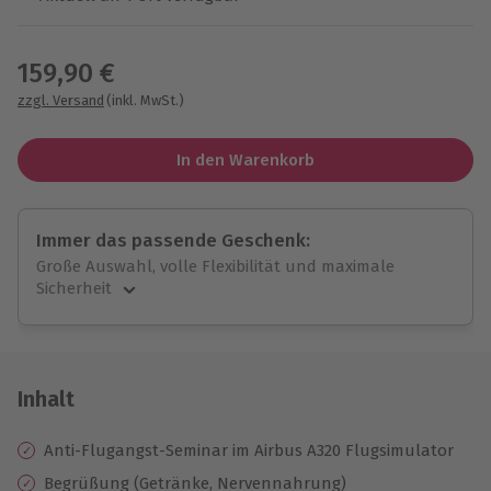
Wähle im nächsten Schritt einen Termin aus
159,90 €
zzgl. Versand
(inkl. MwSt.)
In den Warenkorb
Immer das passende Geschenk:
Große Auswahl, volle Flexibilität und maximale
Sicherheit
Große Auswahl
Über 9.000 unvergessliche Erlebnisse.
Volle Flexibilität
Jeder Gutschein für alle Erlebnisse einlösbar.
Inhalt
Maximale Sicherheit
10 Jahre gültig & verlängerbar.
Anti-Flugangst-Seminar im Airbus A320 Flugsimulator
Begrüßung (Getränke, Nervennahrung)