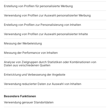
Du möchtest als Firma bestellen?
2 Zuschauer möglich (kostenlos)
Sichere Dir attraktive Firmenkunden Vorteile.
+49 89 / 21 12 90 20
Mo-Fr: 9-17 Uhr
b2b@mydays.de
www.b2b.mydays.de/
Artikelnummer
:
42054
Andere Produkte entdecken