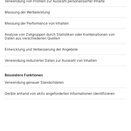
Andere Produkte entdecken
Ballonfahren Limburg
Ballonfahrt
an der Lahn
Winterzauber Oy
Mittelberg
Limburg an der Lahn
Oy-Mittelberg
1 Person
1 Person
259,90 €
259,90 €
4.7
(3)