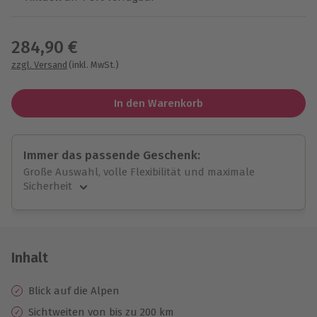
Wähle im nächsten Schritt einen Termin aus
284,90 €
zzgl. Versand
(inkl. MwSt.)
In den Warenkorb
Immer das passende Geschenk:
Große Auswahl, volle Flexibilität und maximale
Sicherheit
Große Auswahl
Über 9.000 unvergessliche Erlebnisse.
Volle Flexibilität
Jeder Gutschein für alle Erlebnisse einlösbar.
Inhalt
Maximale Sicherheit
10 Jahre gültig & verlängerbar.
Blick auf die Alpen
Sichtweiten von bis zu 200 km