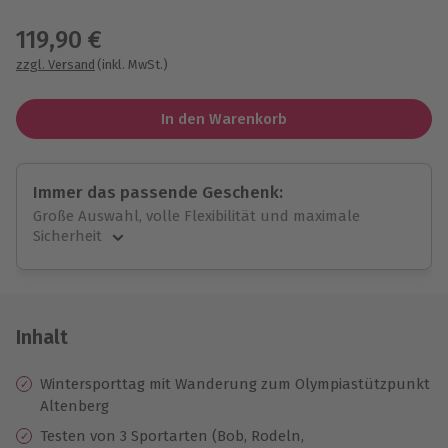
Wähle im nächsten Schritt einen Termin aus
119,90 €
zzgl. Versand
(inkl. MwSt.)
In den Warenkorb
Immer das passende Geschenk:
Große Auswahl, volle Flexibilität und maximale
Sicherheit
Große Auswahl
Über 9.000 unvergessliche Erlebnisse.
Volle Flexibilität
Jeder Gutschein für alle Erlebnisse einlösbar.
Inhalt
Maximale Sicherheit
10 Jahre gültig & verlängerbar.
Wintersporttag mit Wanderung zum Olympiastützpunkt
Altenberg
Testen von 3 Sportarten (Bob, Rodeln,