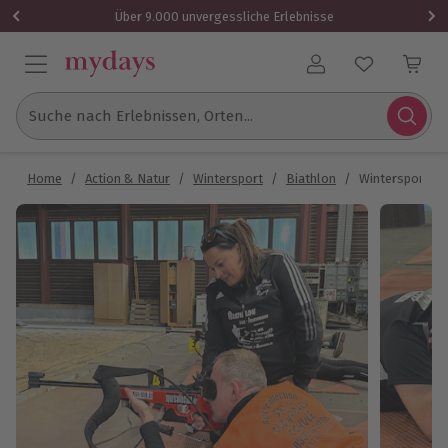
Über 9.000 unvergessliche Erlebnisse
Benutzerkonto
Suche nach Erlebnissen, Orten...
Home
/
Action & Natur
/
Wintersport
/
Biathlon
/
Wintersport am