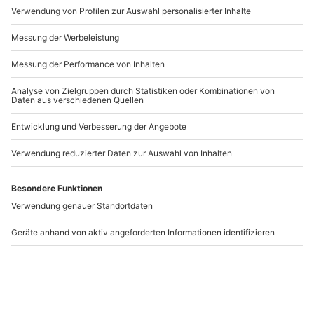
Artikelnummer
:
59462
Andere Produkte entdecken
-15% CLUB DEAL
Sommerbiathlon
Biathlon bei Nacht
Bayerisch Eisenstein
Goldegg
Bayerisch Eisenstein
Goldegg
1 Person
1 Person
93,90 €
112,90 €