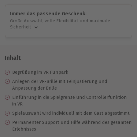
Immer das passende Geschenk:
Große Auswahl, volle Flexibilität und maximale
Sicherheit
Große Auswahl
Über 9.000 unvergessliche Erlebnisse.
Volle Flexibilität
Jeder Gutschein für alle Erlebnisse einlösbar.
Inhalt
Maximale Sicherheit
10 Jahre gültig & verlängerbar.
Begrüßung im VR Funpark
Anlegen der VR-Brille mit Feinjustierung und
Anpassung der Brille
Einführung in die Spielgrenze und Controllerfunktion
in VR
Spielauswahl wird individuell mit dem Gast abgestimmt
Permanenter Support und Hilfe während des gesamten
Erlebnisses