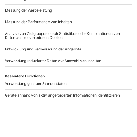
entdecke unzählige Parallelwelten! Im VR Funpark
Neunkirchen am Sand erlebt Ihr die faszinierende
Andere Produkte entdecken
Technik der Virtual Reality am eigenen Leib.
-15% CLUB DEAL
Travestie Show
ABBA Dinner Dormitz
Bamberg
Bamberg
Dormitz
1 Person
1 Person
29,90 €
89,90 €