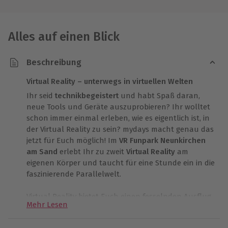
Alles auf einen Blick
Beschreibung
Virtual Reality – unterwegs in virtuellen Welten
Ihr seid
technikbegeistert
und habt Spaß daran,
neue Tools und Geräte auszuprobieren? Ihr wolltet
schon immer einmal erleben, wie es eigentlich ist, in
der Virtual Reality zu sein? mydays macht genau das
jetzt für Euch möglich! Im
VR Funpark Neunkirchen
am Sand
erlebt Ihr zu zweit
Virtual Reality
am
eigenen Körper und taucht für eine Stunde ein in die
faszinierende Parallelwelt.
Virtual Reality bietet Euch einen fesselnden Ausflug
Mehr Lesen
in eine völlig neue Welt. Vollkommen
losgelöst von
Zeit und Raum
, könnt Ihr auf einmal mitten in einem