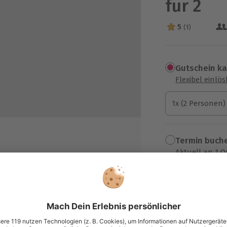
für 2
5
(1)
5 Sterne von 5 a
Gutschein k
Flexibel einlö
1x (2 Personen)
1x (2 Personen)
1x (2 Personen)
Termin buch
Aktuell an 1 O
Wähle im nächs
36,90 €
raktionen
k
zzgl. Versand
(inkl. 