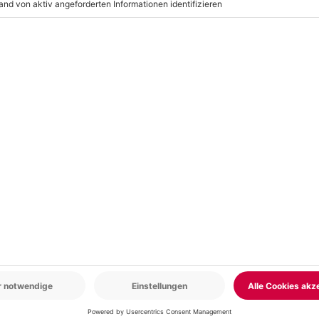
r: 9-17 Uhr
www.b2b.mydays.de/
en