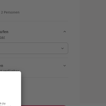
2 Personen
us 1 Bewertungen
aufen
sbar
en
rt verfügbar
ten Schritt einen Termin aus
MwSt.)