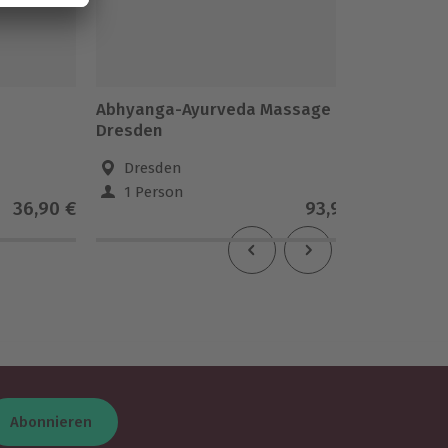
Abhyanga-Ayurveda Massage
Hot St
Dresden
(60 min
Dresden
Dre
1 Person
1 Pe
36,90 €
93,90 €
Abonnieren