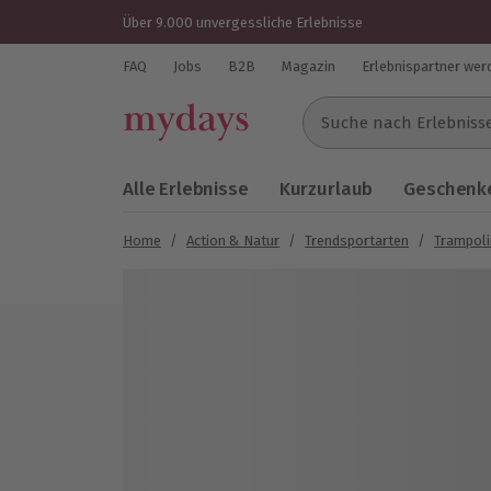
Über 9.000 unvergessliche Erlebnisse
FAQ
Jobs
B2B
Magazin
Erlebnispartner wer
Suche nach Erlebnissen..
Alle Erlebnisse
Kurzurlaub
Geschenke
Home
/
Action & Natur
/
Trendsportarten
/
Trampoli
Bild 1 von 7