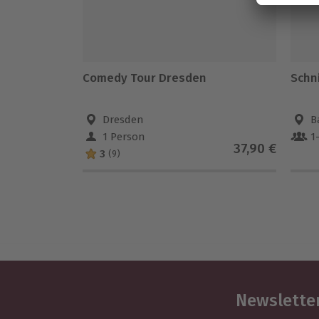
Comedy Tour Dresden
Schn
Dresden
B
1 Person
1
37,90 €
3
(9)
Newsletter