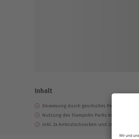
Inhalt
Einweisung durch geschultes Personal
Nutzung des Trampolin Parks inkl. aller Att
Inkl. 2x Antirutschsocken und 2x Kaltgeträn