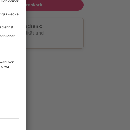
In den Warenkorb
assende Geschenk:
volle Flexibilität und
rheit
wahl
unvergessliche
lität
hein für alle Erlebnisse
icherheit
ltig & verlängerbar.