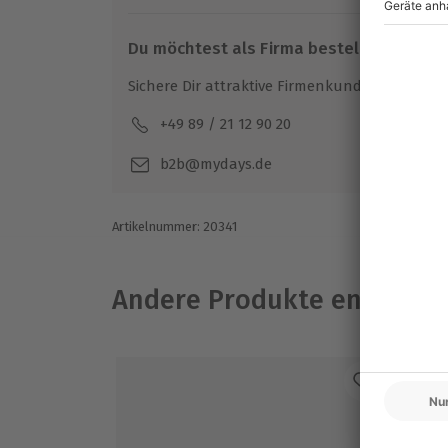
Du möchtest als Firma bestellen?
Sichere Dir attraktive Firmenkunden Vorteile.
+49 89 / 21 12 90 20
Mo-F
b2b@mydays.de
Artikelnummer
:
20341
Andere Produkte entdeck