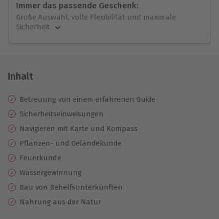
Immer das passende Geschenk:
Große Auswahl, volle Flexibilität und maximale
Sicherheit
Große Auswahl
Über 9.000 unvergessliche Erlebnisse.
Volle Flexibilität
Jeder Gutschein für alle Erlebnisse einlösbar.
Inhalt
Maximale Sicherheit
10 Jahre gültig & verlängerbar.
Betreuung von einem erfahrenen Guide
Sicherheitseinweisungen
Navigieren mit Karte und Kompass
Pflanzen- und Geländekunde
Feuerkunde
Wassergewinnung
Bau von Behelfsunterkünften
Nahrung aus der Natur