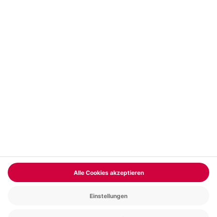
Vertrag widerrufen
FAQs
Kontakt
Zahlungsarten
Über uns
Magazin
Jobs & Karriere
Partnerprogramm
Versand und Lieferung
Presse
AGB
Cookie Einstellungen
Datenschutz
Nutzungsbedingungen
Online-Marktplatz
Barrierefreiheit
Compliance
Impressum
RECHNUNG