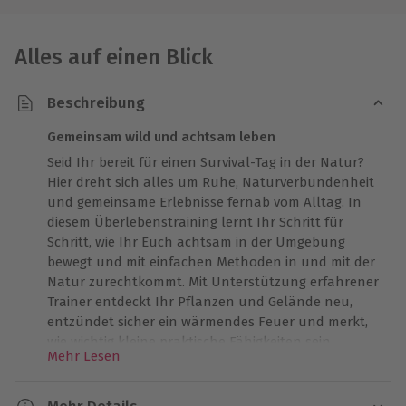
Alles auf einen Blick
Beschreibung
Gemeinsam wild und achtsam leben
Seid Ihr bereit für einen Survival-Tag in der Natur?
Hier dreht sich alles um Ruhe, Naturverbundenheit
und gemeinsame Erlebnisse fernab vom Alltag. In
diesem Überlebenstraining lernt Ihr Schritt für
Schritt, wie Ihr Euch achtsam in der Umgebung
bewegt und mit einfachen Methoden in und mit der
Natur zurechtkommt. Mit Unterstützung erfahrener
Trainer entdeckt Ihr Pflanzen und Gelände neu,
entzündet sicher ein wärmendes Feuer und merkt,
wie wichtig kleine praktische Fähigkeiten sein
Mehr Lesen
können. Ihr erfahrt außerdem, wie Ihr Trinkwasser
sammelt und eine schützende Unterkunft baut.
Jede Aufgabe wird zu einer besonderen Erfahrung,