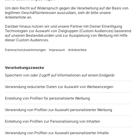
Mitzubringen: T-Shirt, lange Sporthose und
Du erreichst uns telefonisch zu folgenden Zeiten,
Sportschuhe
außer an bundesweiten Feiertagen:
Mo-Fr: 8-20 Uhr | Sa: 10-16 Uhr
Teilnehmer
Gutschein gültig für 1 Person
Gruppengröße: 4-20 Personen
Du möchtest als Firma bestellen?
Sichere Dir attraktive Firmenkunden Vorteile.
+49 89 / 21 12 90 20
Mo-Fr: 9-17 Uhr
b2b@mydays.de
www.b2b.mydays.de/
Artikelnummer
:
49323