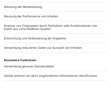
Andere Produkte entdecken
Selbstverteidigungskurs
Selbstverteidigungskurs
für Frauen Potsdam
für Frauen Hannover
Potsdam
Hannover
1 Person
1 Person
72,90 €
72,90 €