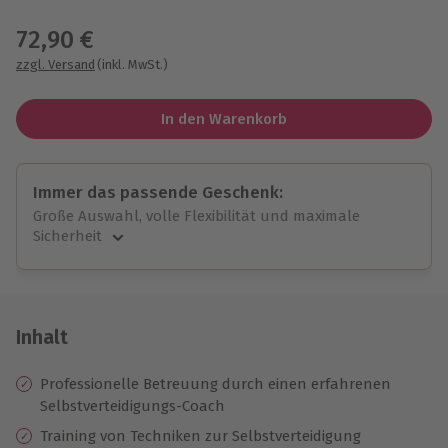
Wähle im nächsten Schritt einen Termin aus
72,90 €
zzgl. Versand
(inkl. MwSt.)
In den Warenkorb
Immer das passende Geschenk:
Große Auswahl, volle Flexibilität und maximale
Sicherheit
Große Auswahl
Über 9.000 unvergessliche Erlebnisse.
Volle Flexibilität
Jeder Gutschein für alle Erlebnisse einlösbar.
Inhalt
Maximale Sicherheit
10 Jahre gültig & verlängerbar.
Professionelle Betreuung durch einen erfahrenen
Selbstverteidigungs-Coach
Training von Techniken zur Selbstverteidigung