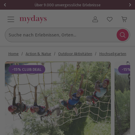
Über 9.000 unvergessliche Erlebnisse
Benutzerkonto
Suche nach Erlebnissen, Orten...
Home
/
Action & Natur
/
Outdoor Aktivitäten
/
Hochseilgarten
/
-15% CLUB DEAL
-15% C