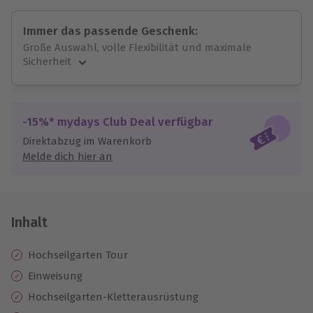
Immer das passende Geschenk:
Große Auswahl, volle Flexibilität und maximale
Sicherheit
Große Auswahl
Über 9.000 unvergessliche Erlebnisse.
Volle Flexibilität
-15%* mydays Club Deal verfügbar
Jeder Gutschein für alle Erlebnisse einlösbar.
Direktabzug im Warenkorb
Maximale Sicherheit
Melde dich hier an
10 Jahre gültig & verlängerbar.
Inhalt
Hochseilgarten Tour
Einweisung
Hochseilgarten-Kletterausrüstung