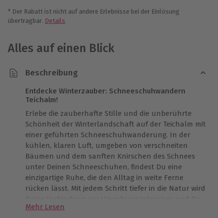
* Der Rabatt ist nicht auf andere Erlebnisse bei der Einlösung
übertragbar.
Details
Alles auf einen Blick
Beschreibung
Entdecke Winterzauber: Schneeschuhwandern
Teichalm!
Erlebe die zauberhafte Stille und die unberührte
Schönheit der Winterlandschaft auf der Teichalm mit
einer geführten Schneeschuhwanderung. In der
kühlen, klaren Luft, umgeben von verschneiten
Bäumen und dem sanften Knirschen des Schnees
unter Deinen Schneeschuhen, findest Du eine
einzigartige Ruhe, die den Alltag in weite Ferne
rücken lässt. Mit jedem Schritt tiefer in die Natur wird
Deine Verbindung zur Umgebung intensiver und Du
Mehr Lesen
spürst, wie kostbar diese Zeit ist.