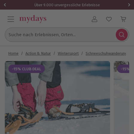
Über 9.000 unvergessliche Erlebnisse
Benutzerkonto
Suche nach Erlebnissen, Orten...
Home
/
Action & Natur
/
Wintersport
/
Schneeschuhwanderung
/
-15% CLUB DEAL
-15% C