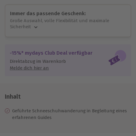
Immer das passende Geschenk:
Große Auswahl, volle Flexibilität und maximale
Sicherheit
Große Auswahl
Über 9.000 unvergessliche Erlebnisse.
Volle Flexibilität
-15%* mydays Club Deal verfügbar
Jeder Gutschein für alle Erlebnisse einlösbar.
Direktabzug im Warenkorb
Maximale Sicherheit
Melde dich hier an
10 Jahre gültig & verlängerbar.
Inhalt
Geführte Schneeschuhwanderung in Begleitung eines
erfahrenen Guides