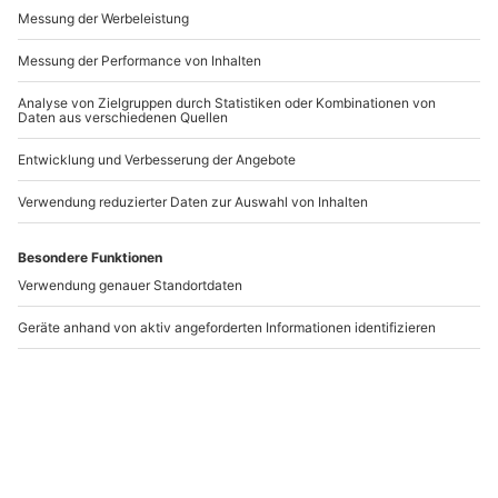
Andere Produkte entdecken
Hinweis
Nebenkosten wie Mautgebühren sowie Fahrten
mit Bergbahnen sind im Preis nicht enthalten
Damit die passenden Schneeschuhe bereitgestellt
werden können, teile dem Veranstalter nach
Buchung bitte Deine Gewichtskategorie wie folgt
mit: Kategorie 1: bis 65 kg, Kategorie 2: bis 85 kg,
-15% CLUB DEAL
Kategorie 3: ab 85 kg
Schneeschuhwanderung
Canyoning Tour für
Ohlstadt
Kinder St. Sebastian
bei Mariazell
Ohlstadt
St. Sebastian bei Mariazell
1 Person
1 Person
66,90 €
79,90 €