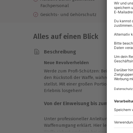
Re
Fachpersonal
Gesichts- und Gehörschutz
Alles auf einen Blick
Beschreibung
Neue Revolverhelden
Werde zum Profi-Schützen: Beim
Schießtra
den Rückstoß der Waffe, während Du Deine 
stellst. Mit einer großen Portion Spaß un
Erlebnis losgehen!
Von der Einweisung bis zum scharfen 
Unter professioneller Anleitung werden Di
Waffenumgang erklärt. Hier lernst Du, wie 
Waffe sichert und was bei einer Ladehemmu