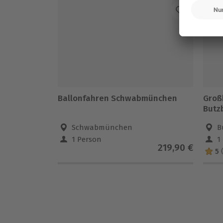
• Colt 1911
• Glock 34
• Glock 17 Gen 4
• S&W .38 Spz
• S&W Mod 19 .357 Mag
• Kidon
Ballonfahren Schwabmünchen
Groß
Butz
Schwabmünchen
B
1 Person
1
219,90 €
5