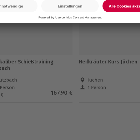
kaliber Schießtraining
Heilkräuter Kurs Jüchen
bach
utzbach
Jüchen
 Person
1 Person
167,90 €
(1)