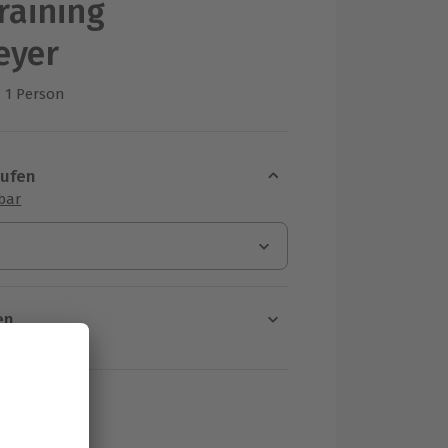
raining
eyer
1 Person
us 1 Bewertungen
aufen
sbar
en
rt verfügbar
ten Schritt einen Termin aus