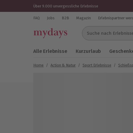
Über 9.000 unvergessliche Erlebnisse
FAQ
Jobs
B2B
Magazin
Erlebnispartner wer
Suche nach Erlebnissen..
Alle Erlebnisse
Kurzurlaub
Geschenke
Home
/
Action & Natur
/
Sport Erlebnisse
/
Schießs
Bild 1 von 4