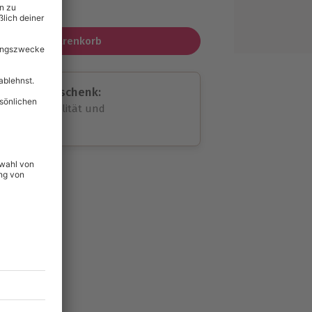
MwSt.)
In den Warenkorb
assende Geschenk:
volle Flexibilität und
rheit
wahl
unvergessliche
lität
hein für alle Erlebnisse
icherheit
ltig & verlängerbar.