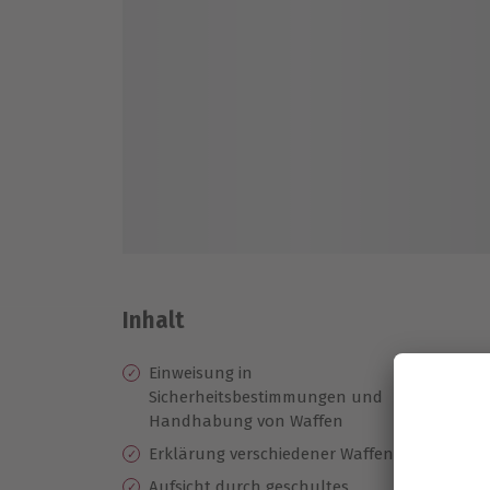
Inhalt
Einweisung in
St
Sicherheitsbestimmungen und
(5
Handhabung von Waffen
Pi
Erklärung verschiedener Waffenarten
Pi
Aufsicht durch geschultes