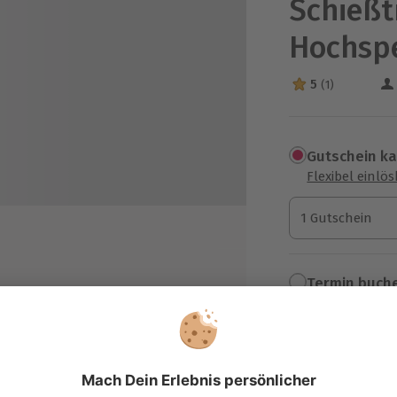
Schießt
Hochsp
5
(1)
5 Sterne von 5 a
Gutschein k
Flexibel einlö
1 Gutschein
1 Gutschein
1 Gutschein
Termin buch
and- und Waffenmiete, Munition
Aktuell an 1 O
5 Schuss)
Wähle im nächs
stole: Kal. 9 mm
167,90 €
stole: Kal. 45 ACP