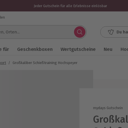
Jeder Gutschein für alle Erlebnisse einlösbar
den
Du ha
.
 für
Geschenkboxen
Wertgutscheine
Neu
Ho
port
/
Großkaliber Schießtraining Hochspeyer
mydays Gutschein
Großkal