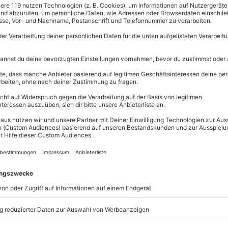
volver: Kal. 357 Mag
zzgl. Versand
(inkl. 
Immer das p
Große Auswahl, 
maximale Siche
Große Aus
Über 9.000 
ining in Hochspeyer
fühlst Du
Erlebnisse.
Treffsicherheit unter Beweis
Volle Flexibi
d Spannung kann Dein einzigartiges
Jeder Gutsc
einlösbar.
Maximale S
Schuss
10 Jahre gü
r erst die Grundlagen beim
man richtig nachlädt, wie man die
ng zu tun ist. In
zwei bis drei