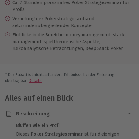
Ca. 7 Stunden praxisnahes Poker Strategieseminar für
Profis
Vertiefung der Pokerstrategie anhand
setzrundenübergreifender Konzepte
Einblicke in die Bereiche: money management, stack
management, spieltheoretische Aspekte,
risikoanalytische Betrachtungen, Deep Stack Poker
* Der Rabatt ist nicht auf andere Erlebnisse bei der Einlösung
übertragbar.
Details
Alles auf einen Blick
Beschreibung
Bluffen wie ein Profi
Dieses
Poker Strategieseminar
ist für diejenigen