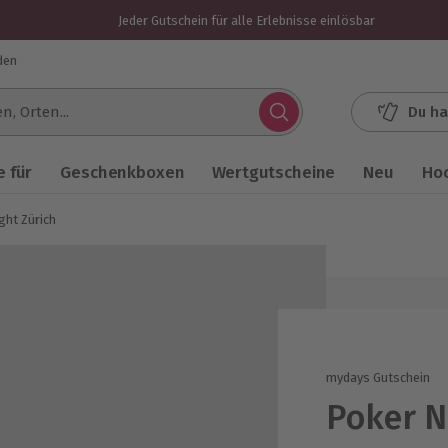
Jeder Gutschein für alle Erlebnisse einlösbar
den
Du ha
.
 für
Geschenkboxen
Wertgutscheine
Neu
Ho
ght Zürich
mydays Gutschein
Poker N