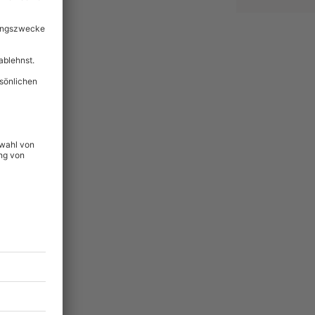
lität
hein für alle Erlebnisse
icherheit
ltig & verlängerbar.