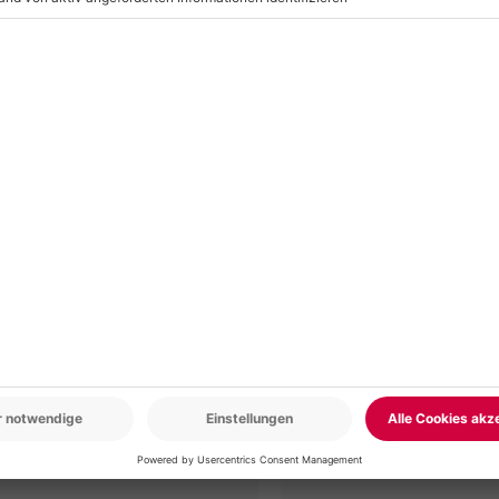
r: 9-17 Uhr
www.b2b.mydays.de/
en