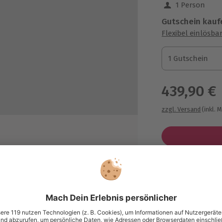
1 Person
Gutschein kauf
Flexibel einlösba
1 Gutschein
1 Gutschein
1 Gutschein
439,90 €
zzgl. Versand
(inkl. 
Immer das p
Dealer
Große Auswahl, 
maximale Siche
ten, Ranking-Cards etc.)
Große Aus
lb Zürich
Über 9.000 