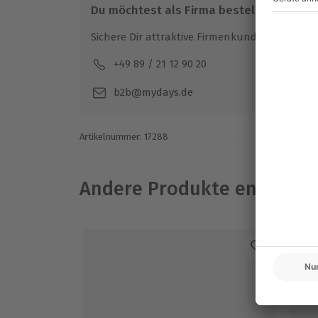
Du möchtest als Firma bestellen?
Sichere Dir attraktive Firmenkunden Vorteile.
+49 89 / 21 12 90 20
Mo-F
b2b@mydays.de
Artikelnummer
:
17288
Andere Produkte entdeck