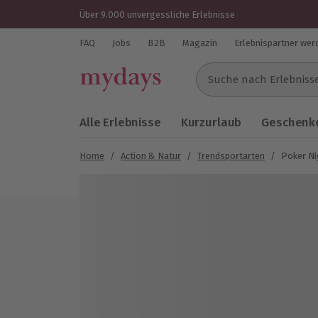
Über 9.000 unvergessliche Erlebnisse
FAQ
Jobs
B2B
Magazin
Erlebnispartner wer
Suche nach Erlebnissen..
Alle Erlebnisse
Kurzurlaub
Geschenke
Home
/
Action & Natur
/
Trendsportarten
/
Poker Ni
Bild 1 von 6