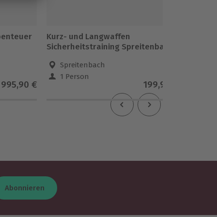
benteuer
Kurz- und Langwaffen
Kletter
Sicherheitstraining Spreitenbach
Spreitenbach
Hai
1 Person
2 Pe
995,90 €
199,90 €
Abonnieren