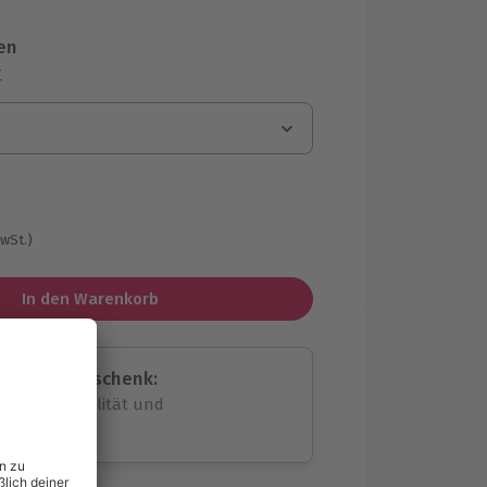
en
r
MwSt.)
In den Warenkorb
assende Geschenk:
volle Flexibilität und
rheit
wahl
unvergessliche