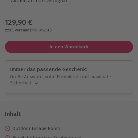
Aktuell an 1 Ort verfügbar
Wähle im nächsten Schritt einen Termin aus
129,90 €
zzgl. Versand
(inkl. MwSt.)
In den Warenkorb
Immer das passende Geschenk:
Große Auswahl, volle Flexibilität und maximale
Sicherheit
Große Auswahl
Über 9.000 unvergessliche Erlebnisse.
Volle Flexibilität
Jeder Gutschein für alle Erlebnisse einlösbar.
Inhalt
Maximale Sicherheit
10 Jahre gültig & verlängerbar.
Outdoor Escape Room
Bereitstellung von Spielmaterial