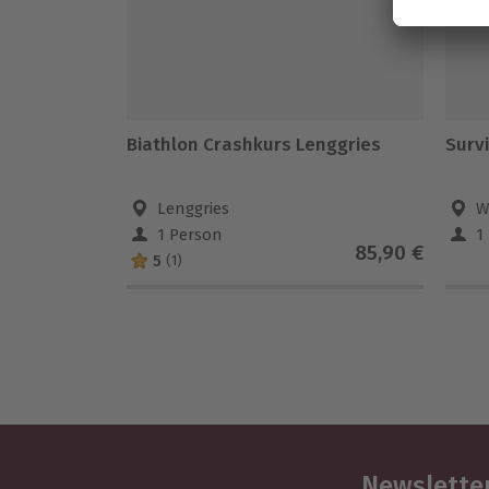
Biathlon Crashkurs Lenggries
Surv
Lenggries
W
1 Person
1
85,90 €
5
(1)
Newsletter