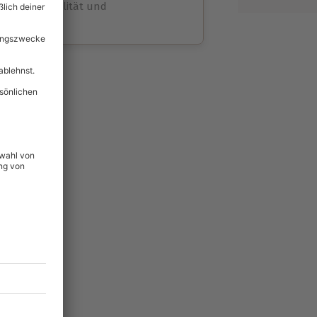
volle Flexibilität und
rheit
wahl
unvergessliche
lität
hein für alle Erlebnisse
icherheit
ltig & verlängerbar.