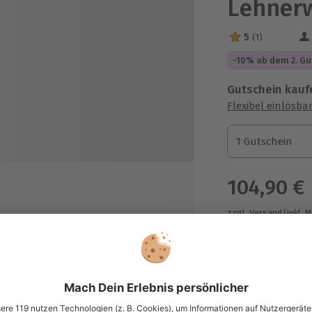
Lehnerw
5
(1)
5 Sterne von 5 a
-10% ab dem 2. Gu
Gutschein kauf
Flexibel einlösba
1 Gutschein
1 Gutschein
1 Gutschein
104,90 €
zzgl. Versand
(inkl. 
serfall
Immer das p