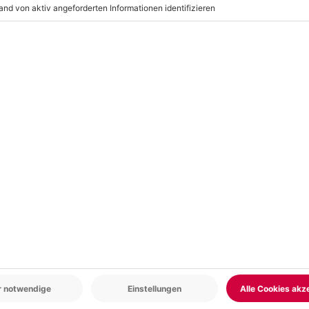
porthose, Regenjacke, Trekking-
g, Gurt – und Seilmaterial, Schuhe
r: 9-17 Uhr
www.b2b.mydays.de/
en
-15% CLUB DEAL