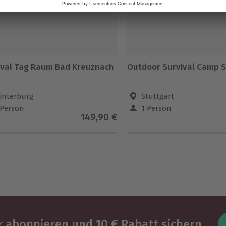
ival Tag Raum Bad Kreuznach
Outdoor Survival Camp S
interburg
Stuttgart
 Person
1 Person
149,90 €
 abonnieren und 10 € Rabatt sichern