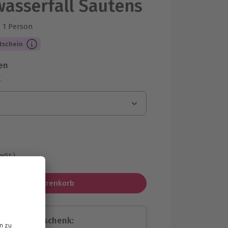
asserfall Sautens
1 Person
us 1 Bewertungen
tschein
en
r
MwSt.)
In den Warenkorb
assende Geschenk: