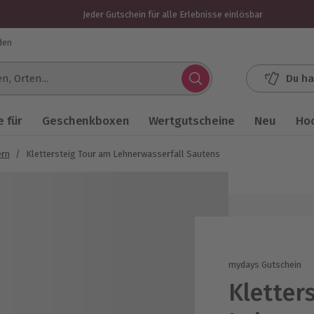
Jeder Gutschein für alle Erlebnisse einlösbar
den
Du ha
.
 für
Geschenkboxen
Wertgutscheine
Neu
Ho
ern
/
Klettersteig Tour am Lehnerwasserfall Sautens
mydays Gutschein
Kletter