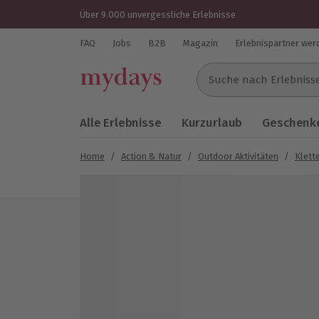
Über 9.000 unvergessliche Erlebnisse
FAQ
Jobs
B2B
Magazin
Erlebnispartner wer
Suche nach Erlebnissen..
Alle Erlebnisse
Kurzurlaub
Geschenke
Home
/
Action & Natur
/
Outdoor Aktivitäten
/
Klett
Bild 1 von 6