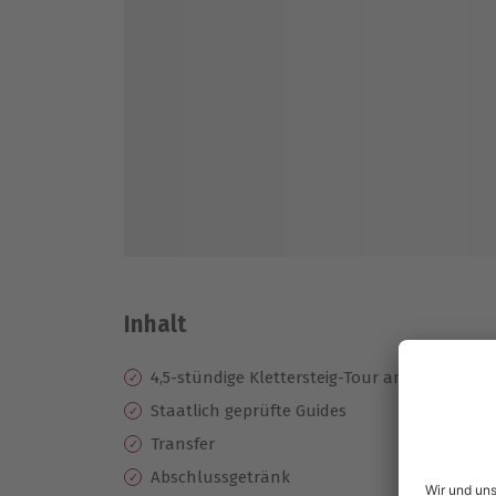
Inhalt
4,5-stündige Klettersteig-Tour am Lehnerwas
Staatlich geprüfte Guides
Transfer
Abschlussgetränk