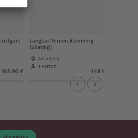
tuttgart
Langlauf lernen Altenberg
Erlebnis
(Skating)
Altenberg
Ötzt
1 Person
1 Pe
165,90 €
149,90 €
Abonnieren